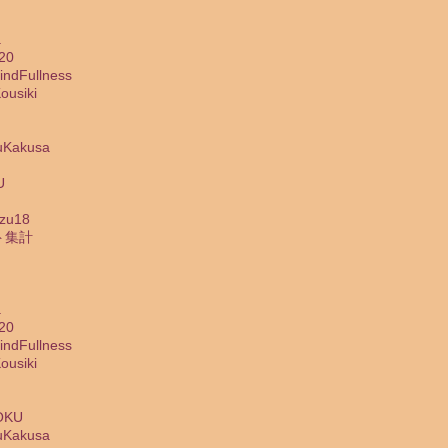
a
20
dFullness
usiki
Kakusa
U
zu18
ト集計
a
20
dFullness
usiki
OKU
Kakusa