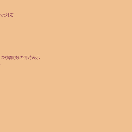
フの対応
数と2次導関数の同時表示
数