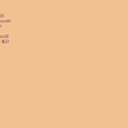
a
20
usiki
U
zu18
ト集計