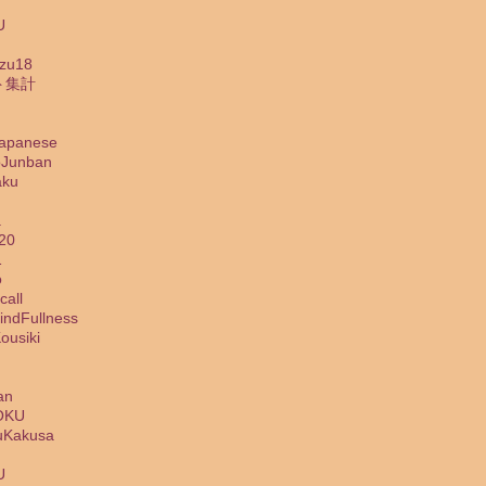
U
zu18
ト集計
panese
Junban
ku
a
20
1
o
all
dFullness
usiki
an
OKU
Kakusa
U