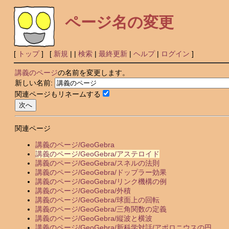
ページ名の変更
[
トップ
] [
新規
|
|
検索
|
最終更新
|
ヘルプ
|
ログイン
]
講義のページ
の名前を変更します。
新しい名前:
関連ページもリネームする
関連ページ
講義のページ/GeoGebra
講義のページ/GeoGebra/アステロイド
講義のページ/GeoGebra/スネルの法則
講義のページ/GeoGebra/ドップラー効果
講義のページ/GeoGebra/リンク機構の例
講義のページ/GeoGebra/外積
講義のページ/GeoGebra/球面上の回転
講義のページ/GeoGebra/三角関数の定義
講義のページ/GeoGebra/縦波と横波
講義のページ/GeoGebra/新科学対話/アポロニウスの円