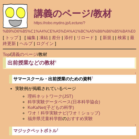
講義のページ/教材
https://robo.mydns.jp/Lecture/?
%B9%D6%B5%C1%A4%CE%A5%DA%A1%BC%A5%B8/%B6%B5%BA%E0
[
トップ
] [
編集
|
凍結
|
差分
|
添付
|
リロード
] [
新規
|
|
検索
|
最
終更新
|
ヘルプ
|
ログイン
]
Top
/
講義のページ
/
教材
出前授業などの教材
†
↑
†
サマースクール・出前授業のための資料
実験例が掲載されているページ
理科ネットワーク(JST)
科学実験データベース(日本科学協会)
KoKaNet(子どもの科学)
ワオ！科学実験ナビ(ワオ！ショップ)
福井県児童科学館
の
おすすめ実験
↑
†
マジックペットボトル