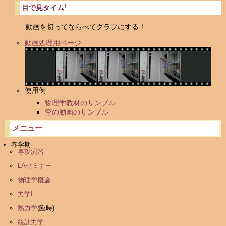
†
目で見タイム
動画を切ってならべてグラフにする！
動画処理用ページ
使用例
物理学教材のサンプル
空の動画のサンプル
メニュー
春学期
専攻演習
LAセミナー
物理学概論
力学I
熱力学
(臨時)
統計力学