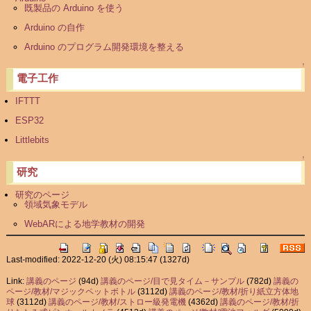
既製品の Arduino を使う
Arduino の自作
Arduino のプログラム開発環境を整える
↑
電子工作
IFTTT
ESP32
Littlebits
↑
研究
研究のページ
領域気象モデル
WebARによる地学教材の開発
Last-modified: 2022-12-20 (火) 08:15:47
(1327d)
Link:
講義のページ
(94d)
講義のページ/目で見タイム－サンプル
(782d)
講義の
ページ/教材/マジックペットボトル
(3112d)
講義のページ/教材/折り紙立方体地
球
(3112d)
講義のページ/教材/ストロー級発電機
(4362d)
講義のページ/教材/折