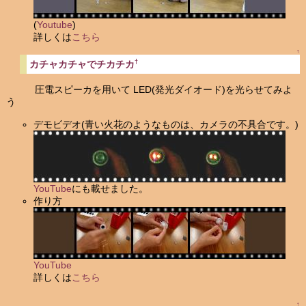
(
Youtube
)
詳しくは
こちら
↑
†
カチャカチャでチカチカ
圧電スピーカを用いて LED(発光ダイオード)を光らせてみよ
う
デモビデオ(青い火花のようなものは、カメラの不具合です。)
YouTube
にも載せました。
作り方
YouTube
詳しくは
こちら
↑