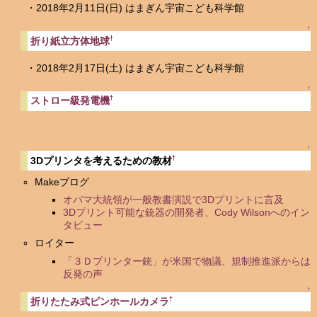
・2018年2月11日(日) はまぎん宇宙こども科学館
↑
†
折り紙立方体地球
・2018年2月17日(土) はまぎん宇宙こども科学館
↑
†
ストロー級発電機
↑
†
3Dプリンタを考えるための教材
Makeブログ
オバマ大統領が一般教書演説で3Dプリントに言及
3Dプリント可能な銃器の開発者、Cody Wilsonへのイン
タビュー
ロイター
「３Ｄプリンター銃」が米国で物議、規制推進派からは
反発の声
↑
†
折りたたみ式ピンホールカメラ