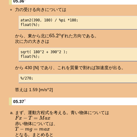
05.36
力の受ける向きについては
atan2(390, 180) / %pi *180;

float(%);
65.2
o
から、東から北に
ずれた方向である。
次に力の大きさは
sqrt( 180^2 + 390^2 );

float(%);
から 430 [N] であり、これを質量で割れば加速度が出る。
%/270;
答えは 1.59 [m/s^2]
†
05.37
まず、運動方程式を考える。青い物体については
F
x
−
T
=
M
a
x
赤い物体については、
T
−
m
g
=
m
a
x
となる。まとめると