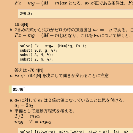
F
x
−
m
g
=
(
M
+
m
)
a
x
F
となる。ax が正である条件は、
2*9.8;
19.6[N]
a
x
=
−
g
2番めの式から張力がゼロの時の加速度は
である。こ
F
x
−
m
g
=
(
M
+
m
)
g
となり、これを Fx について解くと
solve( Fx - m*g= -(M+m)*g, Fx );

subst( 9.8, g, %);

subst( 8, M, %);

subst( 2, m, %);
答えは -78.4[N]
Fx が -78.4[N] を境にして傾きが変わることに注意
†
05.46
a
2
a
1
に対して
は２倍の値になっていることに気を付ける。
a
1
=
2
a
2
準備として運動方程式を考える。
T
/
2
=
m
1
a
1
m
2
g
−
T
=
m
2
a
2
solve( [T/2=m1*a1, m2*g-T=m2*a2, a1=2 * a2], [a1, a2, 