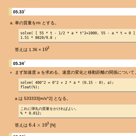
†
05.33
m
車の質量を
とする。
solve( [ 55 * t - 1/2 * a * t^2=1000, 55 - a * t = 0 ],
1.51 * 8820/9.8 ;
10
3
答えは 1.36 ×
†
05.34
まず加速度 a を求める。速度の変化と移動距離の関係について、
solve( 400^2 = 0^2 + 2 * a * (0.15 - 0), a);

float(%);
a は 533333[m/s^2] となる。
これに弾丸の質量をかければよい。

% * 0.012;
6.4
×
10
3
答えは
[N]
†