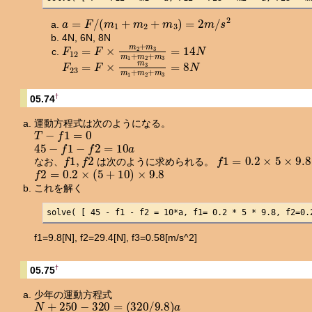
a
=
F
/
(
m
1
+
m
2
+
m
3
)
=
2
m
/
s
2
4N, 6N, 8N
F
12
=
F
×
m
2
+
m
3
m
1
+
m
2
+
m
3
=
14
N
F
23
=
F
×
m
3
m
1
+
m
2
+
m
3
=
8
N
†
05.74
運動方程式は次のようになる。
T
−
f
1
=
0
45
−
f
1
−
f
2
=
10
a
f
1
,
f
2
f
1
=
0.2
×
5
×
9.8
なお、
は次のように求められる。
f
2
=
0.2
×
(
5
+
10
)
×
9.8
これを解く
solve( [ 45 - f1 - f2 = 10*a, f1= 0.2 * 5 * 9.8, f2=0.
f1=9.8[N], f2=29.4[N], f3=0.58[m/s^2]
†
05.75
少年の運動方程式
N
+
250
−
320
=
(
320
/
9.8
)
a