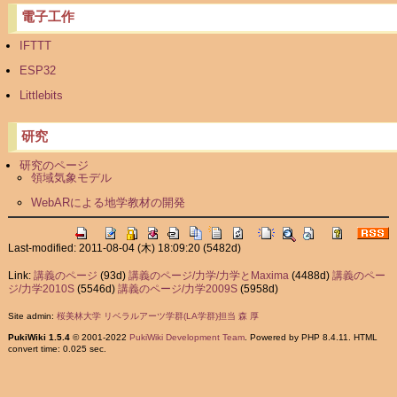
電子工作
IFTTT
ESP32
Littlebits
研究
研究のページ
領域気象モデル
WebARによる地学教材の開発
Last-modified: 2011-08-04 (木) 18:09:20
(5482d)
Link:
講義のページ
(93d)
講義のページ/力学/力学とMaxima
(4488d)
講義のペー
ジ/力学2010S
(5546d)
講義のページ/力学2009S
(5958d)
Site admin:
桜美林大学 リベラルアーツ学群(LA学群)担当 森 厚
PukiWiki 1.5.4
© 2001-2022
PukiWiki Development Team
. Powered by PHP 8.4.11. HTML
convert time: 0.025 sec.