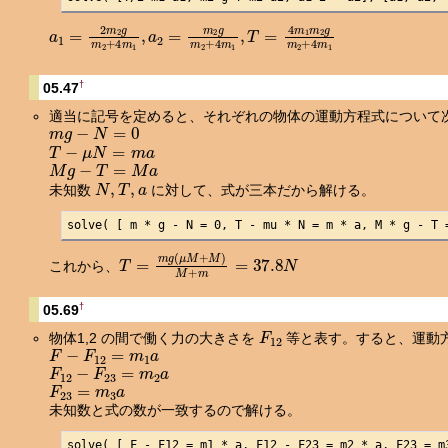
a
1
=
2
m
2
g
m
2
+
4
m
1
,
a
2
=
m
2
g
m
2
+
4
m
1
,
T
=
4
m
1
m
2
g
m
2
+
4
†
05.47
適当に記号を定めると、それぞれの物体の運動方程式について
m
g
−
N
=
0
T
−
μ
N
=
m
a
M
g
−
T
=
M
a
N
,
T
,
a
未知数
に対して、式が三本だから解ける。
solve( [ m * g - N = 0, T - mu * N = m * a, M * g - T 
T
=
m
g
(
μ
M
+
M
)
M
+
m
=
37.8
N
これから、
†
05.69
F
12
物体1,2 の間で働く力の大きさを
等と表す。すると、運動
F
−
F
12
=
m
1
a
F
12
−
F
23
=
m
2
a
F
23
=
m
3
a
未知数と式の数が一致するので解ける。
solve( [ F - F12 = m1 * a, F12 - F23 = m2 * a, F23 = m