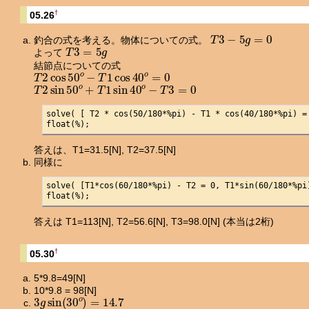
†
05.26
T
3
−
5
g
=
0
釣合の式を考える。物体についての式。
T
3
=
5
g
よって
結節点についての式
T
2
cos
50
o
−
T
1
cos
40
o
=
0
T
2
sin
50
o
+
T
1
sin
40
o
−
T
3
=
0
solve( [ T2 * cos(50/180*%pi) - T1 * cos(40/180*%pi) =
float(%);
答えは、T1=31.5[N], T2=37.5[N]
同様に
solve( [T1*cos(60/180*%pi) - T2 = 0, T1*sin(60/180*%pi
float(%);
答えは T1=113[N], T2=56.6[N], T3=98.0[N] (本当は2桁)
†
05.30
5*9.8=49[N]
10*9.8 = 98[N]
3
g
sin
(
30
o
)
=
14.7