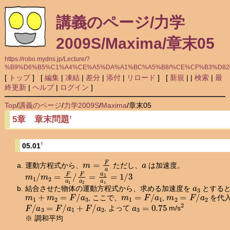
講義のページ/力学
2009S/Maxima/章末05
https://robo.mydns.jp/Lecture/?
%B9%D6%B5%C1%A4%CE%A5%DA%A1%BC%A5%B8/%CE%CF%B3%D8200
[
トップ
] [
編集
|
凍結
|
差分
|
添付
|
リロード
] [
新規
|
|
検索
|
最
終更新
|
ヘルプ
|
ログイン
]
Top
/
講義のページ
/
力学2009S
/
Maxima
/
章末05
5章 章末問題
†
†
05.01
m
=
F
a
a
運動方程式から、
ただし、
は加速度。
m
1
/
m
2
=
F
a
1
/
F
a
2
=
a
2
a
1
=
1
/
3
a
3
結合させた物体の運動方程式から、求める加速度を
とする
m
1
+
m
2
=
F
/
a
3
m
1
=
F
/
a
1
m
2
=
F
/
a
2
, ここで、
,
を代
F
/
a
3
=
F
/
a
1
+
F
/
a
2
a
3
=
0.75
2
, よって
m/s
※ 調和平均