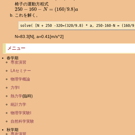
椅子の運動方程式
250
−
160
−
N
=
(
160
/
9.8
)
a
これを解く。
solve( [N + 250 -320=(320/9.8) * a, 250-160-N = (160/9
N=83.3[N], a=0.41[m/s^2]
メニュー
春学期
専攻演習
LAセミナー
物理学概論
力学I
熱力学
(臨時)
統計力学
物理学実験I
自然科学実験
秋学期
専攻演習