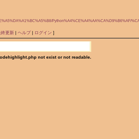
%C1%A4%CE%A5%DA%A1%BC%A5%B8/Python%A4%CE%A4%AA%CA%D9%B6%
最終更新
|
ヘルプ
|
ログイン
]
codehighlight.php not exist or not readable.