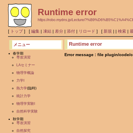
Runtime error
https://robo.mydns.jp/Lecture/?%B9%D6%B5
[
トップ
] [
編集
|
凍結
|
差分
|
添付
|
リロード
] [
新規
|
|
検索
|
Runtime error
メニュー
春学期
Error message : file plugin/code/
専攻演習
LAセミナー
物理学概論
力学I
熱力学
(臨時)
統計力学
物理学実験I
自然科学実験
秋学期
専攻演習
自然探究