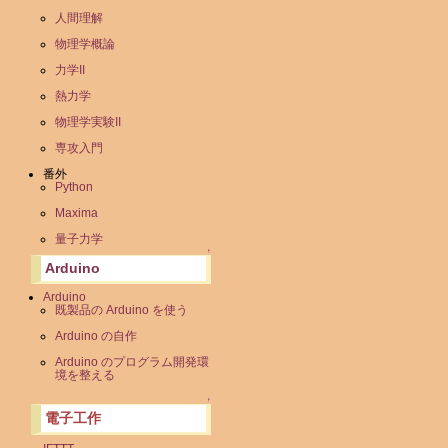
人間理解
物理学概論
力学II
熱力学
物理学実験II
専攻入門
番外
Python
Maxima
量子力学
↑
Arduino
Arduino
既製品の Arduino を使う
Arduino の自作
Arduino のプログラム開発環
境を整える
↑
電子工作