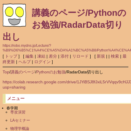
講義のページ/Pythonの
お勉強/RadarData切り
出し
https://robo.mydns.jp/Lecture/?
%B9%D6%B5%C1%A4%CE%A5%DA%A1%BC%A5%B8/Python%A4%CE%A
[
トップ
] [
編集
|
凍結
|
差分
|
添付
|
リロード
] [
新規
|
|
検索
|
最
終更新
|
ヘルプ
|
ログイン
]
Top
/
講義のページ
/
Pythonのお勉強
/
RadarData切り出し
https://colab.research.google.com/drive/1JYiBSJ8fJxiL5rVVqqv9cH
usp=sharing
メニュー
春学期
専攻演習
LAセミナー
物理学概論