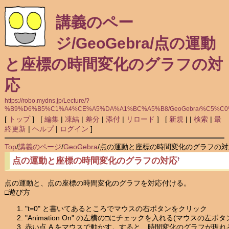
講義のペー
ジ/GeoGebra/点の運動
と座標の時間変化のグラフの対
応
https://robo.mydns.jp/Lecture/?
%B9%D6%B5%C1%A4%CE%A5%DA%A1%BC%A5%B8/GeoGebra/%C5%
[
トップ
] [
編集
|
凍結
|
差分
|
添付
|
リロード
] [
新規
|
|
検索
|
最
終更新
|
ヘルプ
|
ログイン
]
Top
/
講義のページ
/
GeoGebra
/
点の運動と座標の時間変化のグラフの対
点の運動と座標の時間変化のグラフの対応
†
点の運動と、点の座標の時間変化のグラフを対応付ける。
□遊び方
"t=0" と書いてあるところでマウスの右ボタンをクリック
"Animation On" の左横の□にチェックを入れる(マウスの左ボタ
赤い点 A をマウスで動かす。すると、時間変化のグラフが現れ