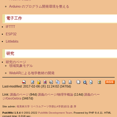
Arduino のプログラム開発環境を整える
電子工作
IFTTT
ESP32
Littlebits
研究
研究のページ
領域気象モデル
WebARによる地学教材の開発
Last-modified: 2017-02-06 (月) 11:24:02
(3470d)
Link:
講義のページ
(94d)
講義のページ/物理学概論
(114d)
講義のペー
ジ/GeoGebra
(3467d)
Site admin:
桜美林大学 リベラルアーツ学群(LA学群)担当 森 厚
PukiWiki 1.5.4
© 2001-2022
PukiWiki Development Team
. Powered by PHP 8.4.11. HTML
convert time: 0.018 sec.