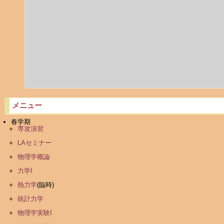
メニュー
春学期
専攻演習
LAセミナー
物理学概論
力学I
熱力学
(臨時)
統計力学
物理学実験I