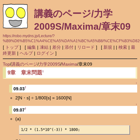
講義のページ/力学
2009S/Maxima/章末09
https://robo.mydns.jp/Lecture/?
%B9%D6%B5%C1%A4%CE%A5%DA%A1%BC%A5%B8/%CE%CF%B3%D8200
[
トップ
] [
編集
|
凍結
|
差分
|
添付
|
リロード
] [
新規
|
|
検索
|
最
終更新
|
ヘルプ
|
ログイン
]
Top
/
講義のページ
/
力学2009S
/
Maxima
/
章末09
9章 章末問題
†
↑
†
09.03
2[N・s] ÷ 1/800[s] = 1600[N]
↑
†
09.07
(a)
1/2 * (1.5*10^(-3)) * 1800;