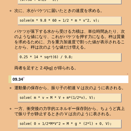
次に、水がバケツに届いたときの速度を求める。
solve(m * 9.8 * 60 = 1/2 * m * v^2, v);
バケツが落下する水から受ける力積は、単位時間あたり、次
のような値になり、これがバケツを押す力になる。秤は質量
を求めるために、力を重力加速度で割った値が表示されるこ
とから、秤は次のような値だけ増える。
0.25 * 14 * sqrt(6) / 9.8;
両者を足すと 2.4[kg] が得られる。
↑
†
09.34
運動量の保存から、振り子の初速 V は次のように表される。
solve( m * v = M * V + m*(1/2*v), V);
一方、衝突後の力学的エネルギー保存則から、ちょうど真上
で振り子が静止するときの V は次のように表される。
solve( 0 + 1/2*M*V^2 = M * g * (2*l) + 0, V);