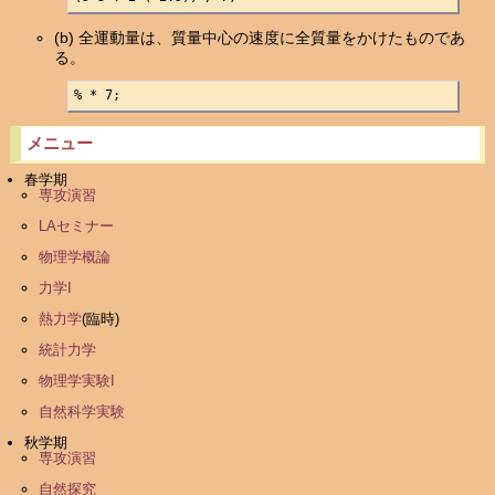
(b) 全運動量は、質量中心の速度に全質量をかけたものであ
る。
% * 7;
メニュー
春学期
専攻演習
LAセミナー
物理学概論
力学I
熱力学
(臨時)
統計力学
物理学実験I
自然科学実験
秋学期
専攻演習
自然探究