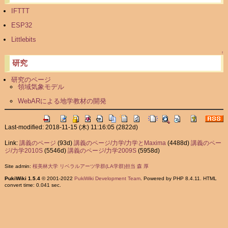
IFTTT
ESP32
Littlebits
↑
研究
研究のページ
領域気象モデル
WebARによる地学教材の開発
Last-modified: 2018-11-15 (木) 11:16:05
(2822d)
Link:
講義のページ
(93d)
講義のページ/力学/力学とMaxima
(4488d)
講義のペー
ジ/力学2010S
(5546d)
講義のページ/力学2009S
(5958d)
Site admin:
桜美林大学 リベラルアーツ学群(LA学群)担当 森 厚
PukiWiki 1.5.4
© 2001-2022
PukiWiki Development Team
. Powered by PHP 8.4.11. HTML
convert time: 0.041 sec.