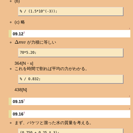
(b)
% / (1.5*10^(-3));
(c) 略
↑
†
09.12
Δ
m
v
が力積に等しい
70*5.20;
364[N・s]
これを時間で割れば平均の力がわかる。
% / 0.832;
438[N]
↑
†
09.15
↑
†
09.16
まず、バケツと溜った水の質量を考える。
(0.750 + 0.25 * 3);