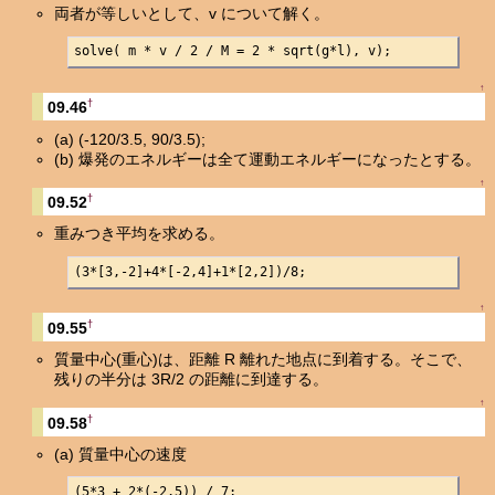
両者が等しいとして、v について解く。
solve( m * v / 2 / M = 2 * sqrt(g*l), v);
↑
†
09.46
(a) (-120/3.5, 90/3.5);
(b) 爆発のエネルギーは全て運動エネルギーになったとする。
↑
†
09.52
重みつき平均を求める。
(3*[3,-2]+4*[-2,4]+1*[2,2])/8;
↑
†
09.55
質量中心(重心)は、距離 R 離れた地点に到着する。そこで、
残りの半分は 3R/2 の距離に到達する。
↑
†
09.58
(a) 質量中心の速度
(5*3 + 2*(-2.5)) / 7;