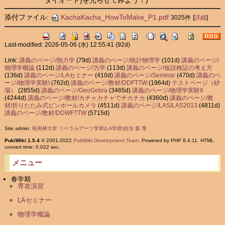
添付ファイル:
KachaKacha_HowToMake_P1.pdf
3025件
[
詳細
]
Last-modified: 2026-05-06 (水) 12:55:41
(92d)
Link:
講義のページ/熱力学
(79d)
講義のページ/統計物理学
(101d)
講義のページ/
物理学概論
(112d)
講義のページ/力学
(113d)
講義のページ/仮説検証の考え方
(136d)
講義のページ/LAセミナー
(410d)
講義のページ/Seminar
(470d)
講義のペ
ージ/物理学実験I
(762d)
講義のページ/教材/DDFTTW
(1964d)
テストページ（砂
場）
(2855d)
講義のページ/GeoGebra
(3465d)
講義のページ/物理学実験II
(4244d)
講義のページ/教材/カチャカチャでチカチカ
(4360d)
講義のページ/教
材/折りたたみ式ピンホールカメラ
(4511d)
講義のページ/LAS/LAS2013
(4811d)
講義のページ/教材/DDWFTTW
(5715d)
Site admin:
桜美林大学 リベラルアーツ学群(LA学群)担当 森 厚
PukiWiki 1.5.4
© 2001-2022
PukiWiki Development Team
. Powered by PHP 8.4.11. HTML
convert time: 0.022 sec.
メニュー
春学期
専攻演習
LAセミナー
物理学概論