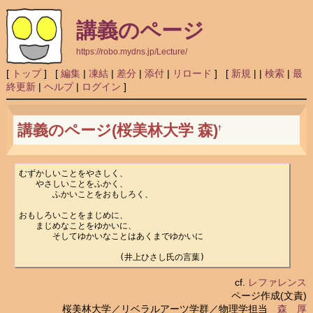
講義のページ
https://robo.mydns.jp/Lecture/
[
トップ
] [
編集
|
凍結
|
差分
|
添付
|
リロード
] [
新規
|
|
検索
|
最
終更新
|
ヘルプ
|
ログイン
]
講義のページ(桜美林大学 森)
†
むずかしいことをやさしく、

　　やさしいことをふかく、

　　　　ふかいことをおもしろく、

おもしろいことをまじめに、

　　まじめなことをゆかいに、

　　　　そしてゆかいなことはあくまでゆかいに

　　　　　　　　　　　　(井上ひさし氏の言葉)
cf.
レファレンス
ページ作成(文責)
桜美林大学／リベラルアーツ学群／物理学担当
森 厚