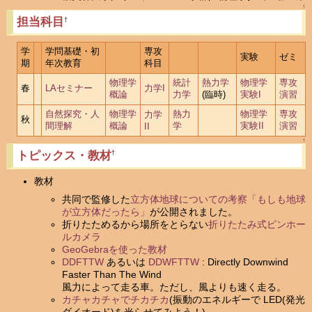
↑
担当科目
†
学
学問基礎・初
専攻
実験
ゼミ
期
年次教育
科目
物理学
統計
熱力学
物理学
専攻
春
LAセミナー
力学I
概論
力学
(臨時)
実験I
演習
自然探究・人
物理学
熱力
物理学
専攻
力学
秋
間理解
概論
学
実験II
演習
II
↑
トピックス・教材
†
教材
共同で監修した
立方体地球についての考察「もしも地球
が立方体だったら」
が公開されました。
折りたためるから場所をとらない
折りたたみ式ピンホー
ルカメラ
GeoGebraを使った教材
DDFTTW
あるいは
DDWFTTW
: Directly Downwind
Faster Than The Wind
風力によって走る車。ただし、風よりも速く走る。
カチャカチャでチカチカ
(振動のエネルギーで LED(発光
ダイオード)を光らせてみよう！)