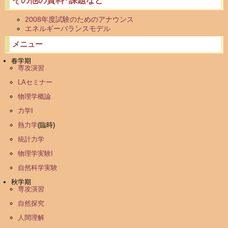
その他の資料･課題など
2008年度試験のためのアナウンス
エネルギーバランスモデル
メニュー
春学期
専攻演習
LAセミナー
物理学概論
力学I
熱力学
(臨時)
統計力学
物理学実験I
自然科学実験
秋学期
専攻演習
自然探究
人間理解