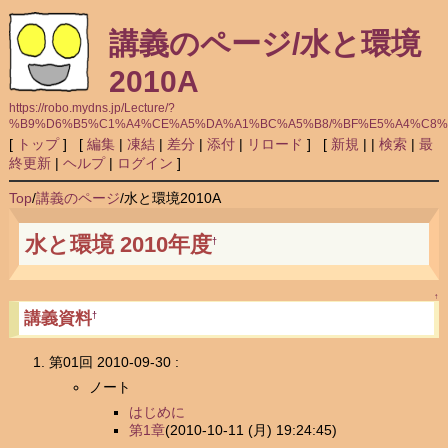
講義のページ/水と環境
2010A
https://robo.mydns.jp/Lecture/?
%B9%D6%B5%C1%A4%CE%A5%DA%A1%BC%A5%B8/%BF%E5%A4%C8%
[
トップ
] [
編集
|
凍結
|
差分
|
添付
|
リロード
] [
新規
|
|
検索
|
最
終更新
|
ヘルプ
|
ログイン
]
Top
/
講義のページ
/
水と環境2010A
水と環境 2010年度
†
↑
講義資料
†
第01回 2010-09-30 :
ノート
はじめに
第1章
(2010-10-11 (月) 19:24:45)