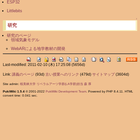
ESP32
Littlebits
↑
研究
研究のページ
領域気象モデル
WebARによる地学教材の開発
Last-modified: 2011-02-10 (木) 17:25:08
(5656d)
Link:
講義のページ
(93d)
古い授業へのリンク
(479d)
サイトマップ
(3604d)
Site admin:
桜美林大学 リベラルアーツ学群(LA学群)担当 森 厚
PukiWiki 1.5.4
© 2001-2022
PukiWiki Development Team
. Powered by PHP 8.4.11. HTML
convert time: 0.041 sec.