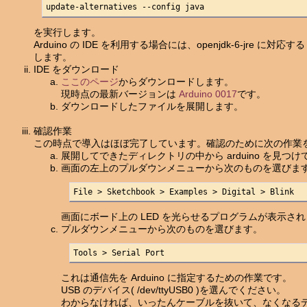
update-alternatives --config java
を実行します。
Arduino の IDE を利用する場合には、openjdk-6-jre に対応する /usr/lib
します。
IDE をダウンロード
ここのページ
からダウンロードします。
現時点の最新バージョンは
Arduino 0017
です。
ダウンロードしたファイルを展開します。
確認作業
この時点で導入はほぼ完了しています。確認のために次の作業
展開してできたディレクトリの中から arduino を見つ
画面の左上のプルダウンメニューから次のものを選びま
File > Sketchbook > Examples > Digital > Blink
画面にボード上の LED を光らせるプログラムが表示さ
プルダウンメニューから次のものを選びます。
Tools > Serial Port
これは通信先を Arduino に指定するための作業です。
USB のデバイス( /dev/ttyUSB0 )を選んでください。
わからなければ、いったんケーブルを抜いて、なくなる