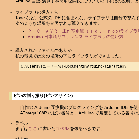
Arduino 言語(演算子や簡単な関数)についての日本語の説明
ライブラリの導入方法
Tone など、公式の IDE に含まれないライブラリは自分で導
次のような場所を参照すれば導入できます。
ＰＩＣ ＡＶＲ 工作室別館 ａｒｄｕｉｎｏのライブラ
Arduino 日本語リファレンス ライブラリの使い方
導入されたファイルのありか
私の環境では次の場所の下にライブラリができました。
C:\Users\[ユーザー名]\Documents\Arduino\libraries\
†
ピンの割り振り(ピンアサイン)
自作の Arduino 互換機のプログラミングを Arduino IDE を
ATmega168P のピン番号と、Arduino で規定している番号
ラベル
まずは
ここ
に書いた
ラベル
を張るべきです。