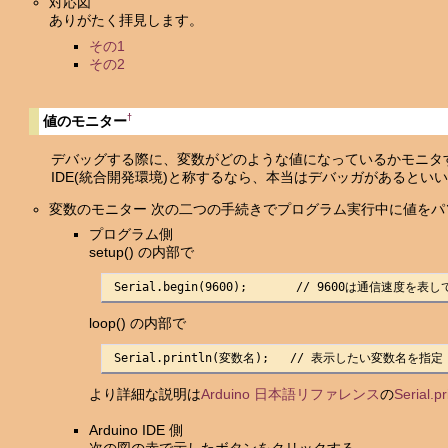
対応図
ありがたく拝見します。
その1
その2
†
値のモニター
デバッグする際に、変数がどのような値になっているかモニタす
IDE(統合開発環境)と称するなら、本当はデバッガがあるといい
変数のモニター 次の二つの手続きでプログラム実行中に値を
プログラム側
setup() の内部で
 Serial.begin(9600);       // 9600は通信速度を表
loop() の内部で
 Serial.println(変数名);   // 表示したい変数名を指定
より詳細な説明は
Arduino 日本語リファレンス
の
Serial.pr
Arduino IDE 側