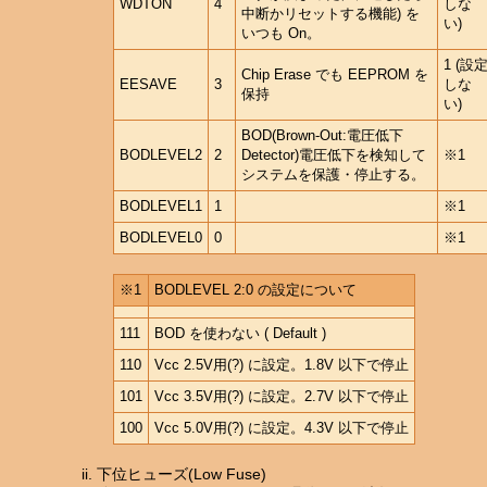
WDTON
4
しな
中断かリセットする機能) を
い)
いつも On。
1 (設
Chip Erase でも EEPROM を
EESAVE
3
しな
保持
い)
BOD(Brown-Out:電圧低下
BODLEVEL2
2
Detector)電圧低下を検知して
※1
システムを保護・停止する。
BODLEVEL1
1
※1
BODLEVEL0
0
※1
※1
BODLEVEL 2:0 の設定について
111
BOD を使わない ( Default )
110
Vcc 2.5V用(?) に設定。1.8V 以下で停止
101
Vcc 3.5V用(?) に設定。2.7V 以下で停止
100
Vcc 5.0V用(?) に設定。4.3V 以下で停止
下位ヒューズ(Low Fuse)