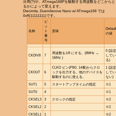
分周(?)や、ATmega168Pを駆動する周波数をどこからと
るかによって変えます。
Diecimila, Duemilanove Nano w/ ATmega168 では
0xff(11111111)です。
ビ
ッ
Defaul
名称
ト
意味
の値
番
号
0 (設
周波数を1/8 にする。(8MHz →
CKDIV8
7
してい
1MHz )
る)
CLKO ピン(PB0, 14番)からクロ
1 (設
CKOUT
6
ックを出力する。他のデバイスを
してい
駆動するのに使える。
ない)
SUT1
5
スタートアップタイムの指定
※1
SUT0
4
※1
CKSEL3
3
クロックの指定
※2
CKSEL2
2
※2
CKSEL1
1
※2