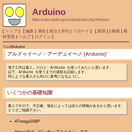
Arduino
https://robo.mydns.jp/Lecture/index.php?Arduino
[
トップ
] [
編集
|
凍結
|
差分
|
添付
|
リロード
] [
新規
|
|
検索
|
最
終更新
|
ヘルプ
|
ログイン
]
Top
/
Arduino
アルドゥイーノ・アーデュイーノ (Arduino)
†
電子工作は素人。だけど、Arduino を使ってみたいと思います。

以下、Arduino を使うまでの道筋を記録します。

同じような素人さん向けに参考になるように。
いくつかの基礎知識
†
素人ですので、不正確、場合によっては誤りの情報があるかと思います。

どうぞご指摘下さい。
ATmega168P
Atmel 社の「ワンチップマイコン」です。