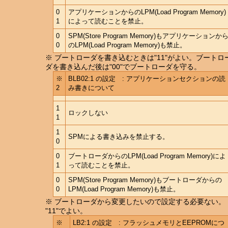
0
アプリケーションからのLPM(Load Program Memory)
1
によって読むことを禁止。
0
SPM(Store Program Memory)もアプリケーションか
0
のLPM(Load Program Memory)も禁止。
※ ブートローダを書き込むときは"11"がよい。ブートロ
ダを書き込んだ後は"00"でブートローダを守る。
※
BLB02:1 の設定 : アプリケーションセクションの読
2
み書きについて
1
ロックしない
1
1
SPMによる書き込みを禁止する。
0
0
ブートローダからのLPM(Load Program Memory)によ
1
って読むことを禁止。
0
SPM(Store Program Memory)もブートローダからの
0
LPM(Load Program Memory)も禁止。
※ ブートローダから変更したいので設定する必要ない。
"11"でよい。
※
LB2:1 の設定 : フラッシュメモリとEEPROMにつ