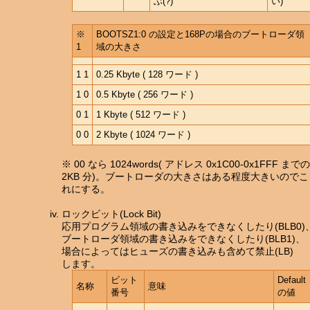
ぶ(?)
い)
※
BOOTSZ1:0 の設定と168Pの場合のブートローダ領
1
域の大きさ
1 1
0.25 Kbyte ( 128 ワード )
1 0
0.5 Kbyte ( 256 ワード )
0 1
1 Kbyte ( 512 ワード )
0 0
2 Kbyte ( 1024 ワード )
※ 00 なら 1024words( アドレス 0x1C00-0x1FFF までの
2KB 分)。ブートローダの大きさはある程度大きいのでこ
れにする。
ロックビット(Lock Bit)
応用プログラム領域の書き込みをできなくしたり(BLB0)
ブートローダ領域の書き込みをできなくしたり(BLB1)、
場合によってはヒューズの書き込みも含めて禁止(LB)
します。
ビット
Default
名称
意味
番号
の値