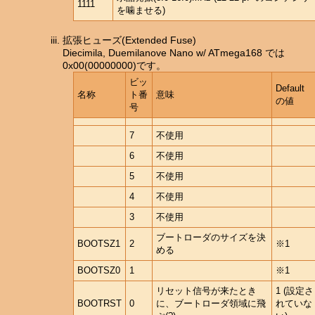
1111
を噛ませる)
拡張ヒューズ(Extended Fuse)
Diecimila, Duemilanove Nano w/ ATmega168 では
0x00(00000000)です。
ビッ
Default
名称
ト番
意味
の値
号
7
不使用
6
不使用
5
不使用
4
不使用
3
不使用
ブートローダのサイズを決
BOOTSZ1
2
※1
める
BOOTSZ0
1
※1
リセット信号が来たとき
1 (設定さ
BOOTRST
0
に、ブートローダ領域に飛
れていな