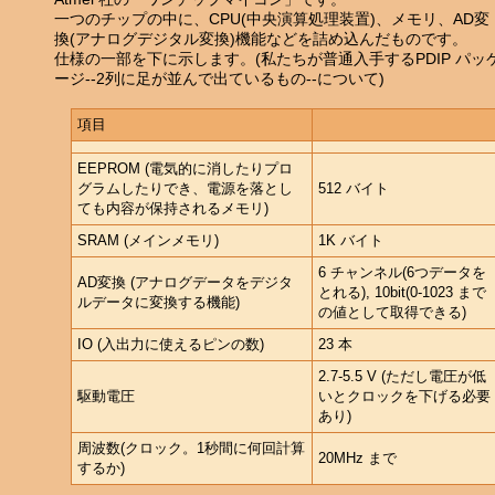
一つのチップの中に、CPU(中央演算処理装置)、メモリ、AD変
換(アナログデジタル変換)機能などを詰め込んだものです。
仕様の一部を下に示します。(私たちが普通入手するPDIP パッ
ージ--2列に足が並んで出ているもの--について)
項目
EEPROM (電気的に消したりプロ
グラムしたりでき、電源を落とし
512 バイト
ても内容が保持されるメモリ)
SRAM (メインメモリ)
1K バイト
6 チャンネル(6つデータを
AD変換 (アナログデータをデジタ
とれる), 10bit(0-1023 まで
ルデータに変換する機能)
の値として取得できる)
IO (入出力に使えるピンの数)
23 本
2.7-5.5 V (ただし電圧が低
駆動電圧
いとクロックを下げる必要
あり)
周波数(クロック。1秒間に何回計算
20MHz まで
するか)