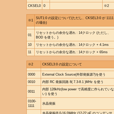
CKSEL0
0
※2
SUT1:0 の設定について(ただし、CKSEL3:0 が 1111
※1
の場合)
リセットからの余分な遅れ : 14クロック (ただし、
01
BOD を使う。)
10
リセットからの余分な遅れ : 14クロック + 4.1ms
11
リセットからの余分な遅れ : 14クロック + 65ms
※2
CKSEL3:0 の設定について
0000
External Clock Source(外部発振源?)を使う
0010
内部 RC 発振回路 8( 7.3-8.1 )MHz を使う
内部 128kHz(low power で高精度に作られていな
0011
い) を使う
0100-
水晶発振
1111
水晶発振(8.0-16.0)MHz (12-22 pF のコンデンサ