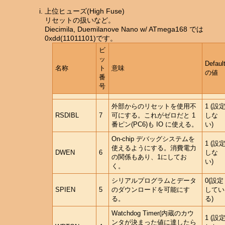
上位ヒューズ(High Fuse)
リセットの扱いなど。
Diecimila, Duemilanove Nano w/ ATmega168 では
0xdd(11011101)です。
ビ
ッ
Defaul
名称
ト
意味
の値
番
号
外部からのリセットを使用不
1 (設
RSDIBL
7
可にする。これがゼロだと 1
しな
番ピン(PC6)も IO に使える。
い)
On-chip デバッグシステムを
1 (設
使えるようにする。消費電力
DWEN
6
しな
の関係もあり、1にしてお
い)
く。
シリアルプログラムとデータ
0(設定
SPIEN
5
のダウンロードを可能にす
してい
る。
る)
Watchdog Timer(内蔵のカウ
1 (設
ンタが決まった値に達したら