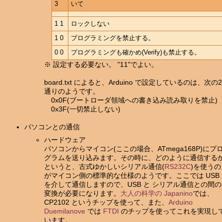
3
いて
1 1
ロックしない
1 0
プログラミングを禁止する。
0 0
プログラミングも確かめ(Verify)も禁止する。
※ 設定する必要ない。 "11"でよい。
board.txt によると、Arduino で設定しているのは、次の2
通りのようです。
0x0F(ブートローダ領域への書き込み読み取りを禁止)
0x3F(一切禁止しない)
パソコンとの通信
ハードウェア
パソコンからマイコン(ここの場合、ATmega168P)にプ
グラムを送り込みます。その時に、どのように通信する
というと、古式ゆかしいシリアル通信(
RS232C
)を使うの
がマイコン側の標準的な仕様のようです。ここでは USB
を介して通信しますので、USB と シリアル通信との間の
変換が必要になります。
大人の科学の Japanino
では、
CP2102 というチップを使って、また、
Arduino
Duemilanove
では
FTDI
のチップを使ってこれを実現し
います。