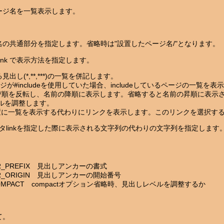
ージ名を一覧表示します。
の共通部分を指定します。省略時は"設置したページ名/"となります。
ompact,link で表示方法を指定します。
る見出し(*,**,***)の一覧を併記します。
のページが#includeを使用していた場合、includeしているページの一覧を
ージの並び順を反転し、名前の降順に表示します。省略すると名前の昇順に表示
レベルを調整します。
を書いた位置に一覧を表示する代わりにリンクを表示します。このリンクを選
ータlinkを指定した際に表示される文字列の代わりの文字列を指定します
HOR_PREFIX 見出しアンカーの書式
HOR_ORIGIN 見出しアンカーの開始番号
ST_COMPACT compactオプション省略時、見出しレベルを調整するか
て。