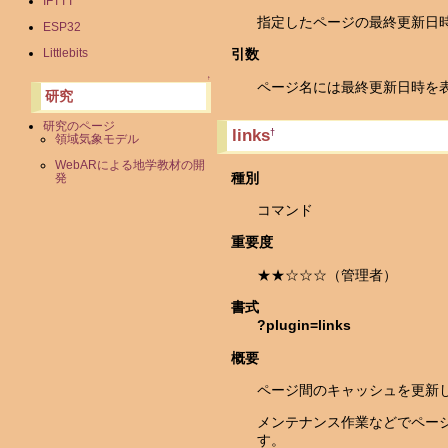
IFTTT
指定したページの最終更新日
ESP32
Littlebits
引数
↑
ページ名には最終更新日時を
研究
研究のページ
links
†
領域気象モデル
WebARによる地学教材の開
種別
発
コマンド
重要度
★★☆☆☆（管理者）
書式
?plugin=links
概要
ページ間のキャッシュを更新
メンテナンス作業などでペー
す。