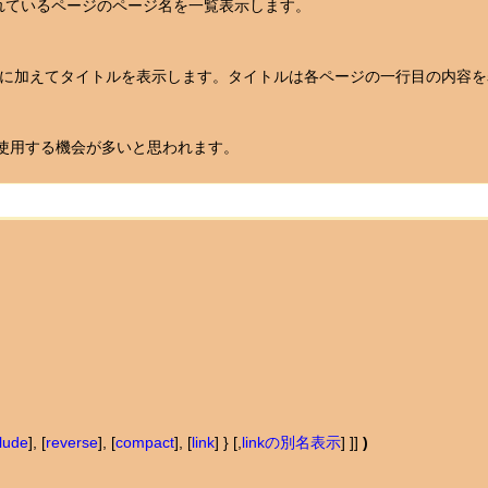
れているページのページ名を一覧表示します。
ージ名に加えてタイトルを表示します。タイトルは各ページの一行目の内
を使用する機会が多いと思われます。
clude
], [
reverse
], [
compact
], [
link
] } [,
linkの別名表示
] ]]
)