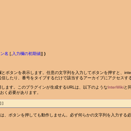
タン名
[,
入力欄の初期値
]]
)
ボタンを表示します。任意の文字列を入力してボタンを押すと、interw
送信したり、番号をタイプするだけで該当するアーカイブにアクセスす
用します。このプラグインが生成するURLは、以下のような
InterWiki
と
おく必要があります。
]]
ときは、ボタンを押しても動作しません。必ず何らかの文字列を入力する