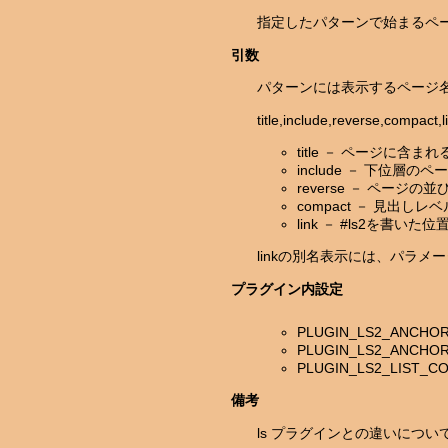
指定したパターンで始まるペ
引数
パターンには表示するページ名
title,include,reverse,c
title － ページに含まれ
include － 下位層
reverse － ペ
compact － 見出し
link － #ls2
linkの別名表示には、パラメ
プラグイン内設定
PLUGIN_LS2_ANC
PLUGIN_LS2_ANC
PLUGIN_LS2_LI
備考
ls プラグインとの違いについ