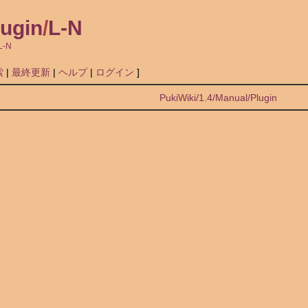
lugin
/
L-N
/L-N
索
|
最終更新
|
ヘルプ
|
ログイン
]
PukiWiki/1.4/Manual/Plugin