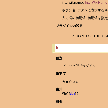
interwikiname:
InterWikiName
ボタン名: ボタンに表示するキ
入力欄の初期値: 初期値を指
プラグイン内設定
PLUGIN_LOOKUP
ls
†
種別
ブロック型プラグイン
重要度
★★☆☆☆
書式
#ls(
[
title
]
)
概要