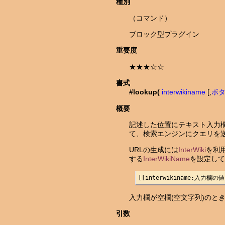
種別
（コマンド）
ブロック型プラグイン
重要度
★★★☆☆
書式
#lookup(
interwikiname
[,
ボ
概要
記述した位置にテキスト入力欄と
て、検索エンジンにクエリを
URLの生成には
InterWiki
を利
する
InterWikiName
を設定して
[[interwikiname:入力欄の値
入力欄が空欄(空文字列)の
引数