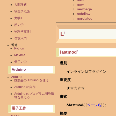
new
人間理解
newpage
物理学概論
nofollow
norelated
力学II
熱力学
物理学実験II
L
†
専攻入門
番外
Python
lastmod
†
Maxima
量子力学
種別
↑
Arduino
インライン型プラグイン
Arduino
重要度
既製品の Arduino を使う
Arduino の自作
★☆☆☆☆
Arduino のプログラム開発環
書式
境を整える
↑
&lastmod(
[
ページ名
]
);
電子工作
概要