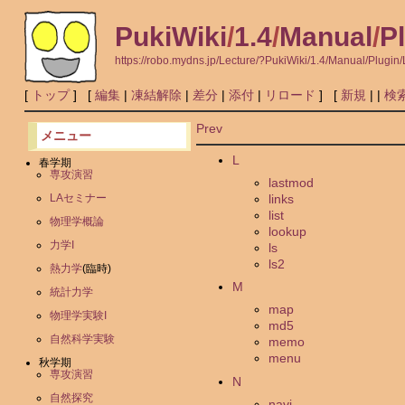
PukiWiki
/
1.4
/
Manual
/
P
https://robo.mydns.jp/Lecture/?PukiWiki/1.4/Manual/Plugin
[
トップ
] [
編集
|
凍結解除
|
差分
|
添付
|
リロード
] [
新規
|
|
検
Prev
メニュー
L
春学期
専攻演習
lastmod
links
LAセミナー
list
物理学概論
lookup
力学I
ls
ls2
熱力学
(臨時)
M
統計力学
map
物理学実験I
md5
自然科学実験
memo
menu
秋学期
専攻演習
N
自然探究
navi