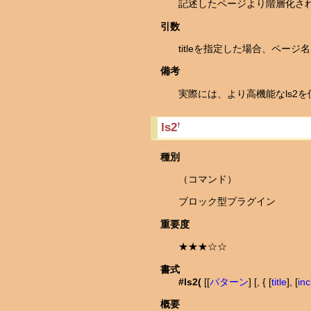
記述したページより階層化さ
引数
titleを指定した場合、ペ
備考
実際には、より高機能なls2
ls2
†
種別
（コマンド）
ブロック型プラグイン
重要度
★★★☆☆
書式
#ls2(
[[
パターン
] [, { [
title
], [
in
概要