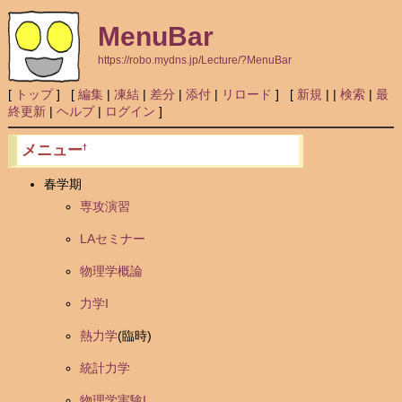
MenuBar
https://robo.mydns.jp/Lecture/?MenuBar
[
トップ
] [
編集
|
凍結
|
差分
|
添付
|
リロード
] [
新規
|
|
検索
|
最
終更新
|
ヘルプ
|
ログイン
]
メニュー
†
春学期
専攻演習
LAセミナー
物理学概論
力学I
熱力学
(臨時)
統計力学
物理学実験I