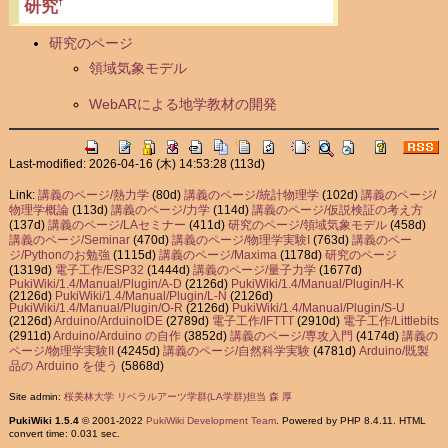
研究
†
研究のページ
領域気象モデル
WebARによる地学教材の開発
Last-modified: 2026-04-16 (木) 14:53:28
(113d)
Link:
講義のページ/熱力学
(80d)
講義のページ/統計物理学
(102d)
講義のページ/
物理学概論
(113d)
講義のページ/力学
(114d)
講義のページ/仮説検証の考え方
(137d)
講義のページ/LAセミナー
(411d)
研究のページ/領域気象モデル
(458d)
講義のページ/Seminar
(470d)
講義のページ/物理学実験I
(763d)
講義のペー
ジ/Pythonのお勉強
(1115d)
講義のページ/Maxima
(1178d)
研究のページ
(1319d)
電子工作/ESP32
(1444d)
講義のページ/量子力学
(1677d)
PukiWiki/1.4/Manual/Plugin/A-D
(2126d)
PukiWiki/1.4/Manual/Plugin/H-K
(2126d)
PukiWiki/1.4/Manual/Plugin/L-N
(2126d)
PukiWiki/1.4/Manual/Plugin/O-R
(2126d)
PukiWiki/1.4/Manual/Plugin/S-U
(2126d)
Arduino/ArduinoIDE
(2789d)
電子工作/IFTTT
(2910d)
電子工作/Littlebits
(2911d)
Arduino/Arduino の自作
(3852d)
講義のページ/専攻入門
(4174d)
講義の
ページ/物理学実験II
(4245d)
講義のページ/自然科学実験
(4781d)
Arduino/既製
品の Arduino を使う
(5868d)
Site admin:
桜美林大学 リベラルアーツ学群(LA学群)担当 森 厚
PukiWiki 1.5.4
© 2001-2022
PukiWiki Development Team
. Powered by PHP 8.4.11. HTML
convert time: 0.031 sec.