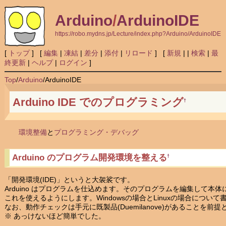
Arduino
/
ArduinoIDE
https://robo.mydns.jp/Lecture/index.php?Arduino/ArduinoIDE
[
トップ
] [
編集
|
凍結
|
差分
|
添付
|
リロード
] [
新規
|
|
検索
|
最
終更新
|
ヘルプ
|
ログイン
]
Top
/
Arduino
/
ArduinoIDE
Arduino IDE でのプログラミング
†
環境整備
と
プログラミング・デバッグ
Arduino のプログラム開発環境を整える
†
「開発環境(IDE)」というと大袈裟です。
Arduino はプログラムを仕込めます。そのプログラムを編集して本
これを使えるようにします。Windowsの場合とLinuxの場合について
なお、動作チェックは手元に既製品(Duemilanove)があることを前
※ あっけないほど簡単でした。