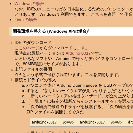
Windowsの場合
なお、IDEのメニューなどを日本語化するためのプロジェクト
とりあえず、Windowsで利用できます。
こちら
を参照して作業
Linuxの場合
†
開発環境を整える (Windows XPの場合)
IDE のダウンロード
ここのページ
からダウンロードします。
現時点の最新バージョンは
Arduino 0017
です。
いろいろなソフトや、Arduino で様々なデバイスをコントロ
で、80MB程度のサイズがあります。
上記ファイルの展開
ZIP という形式で保存されています。これを展開します。
接続とドライバの導入
パソコン本体と Arduino Duemilanove を USB ケー
すると、"新しいハードウエアが見つかりました" という
「新しいハードウエアの検出ウィザード」が立ち上がり
「一覧または特定の場所からインストールする」を選ん
「次の場所で最適のドライバを検索する」「次の場所を
ZIP ファイルを展開してできた
arduino-0017   の中の   arduino-0017   の中の   dr