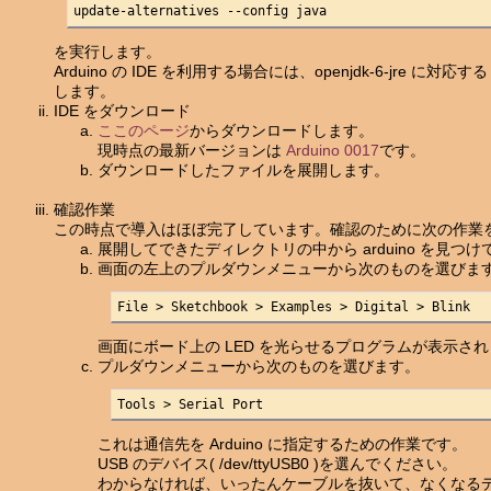
update-alternatives --config java
を実行します。
Arduino の IDE を利用する場合には、openjdk-6-jre に対応する /usr/lib
します。
IDE をダウンロード
ここのページ
からダウンロードします。
現時点の最新バージョンは
Arduino 0017
です。
ダウンロードしたファイルを展開します。
確認作業
この時点で導入はほぼ完了しています。確認のために次の作業
展開してできたディレクトリの中から arduino を見つ
画面の左上のプルダウンメニューから次のものを選びま
File > Sketchbook > Examples > Digital > Blink
画面にボード上の LED を光らせるプログラムが表示さ
プルダウンメニューから次のものを選びます。
Tools > Serial Port
これは通信先を Arduino に指定するための作業です。
USB のデバイス( /dev/ttyUSB0 )を選んでください。
わからなければ、いったんケーブルを抜いて、なくなる