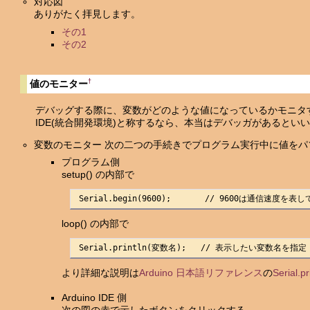
対応図
ありがたく拝見します。
その1
その2
†
値のモニター
デバッグする際に、変数がどのような値になっているかモニタす
IDE(統合開発環境)と称するなら、本当はデバッガがあるといい
変数のモニター 次の二つの手続きでプログラム実行中に値を
プログラム側
setup() の内部で
 Serial.begin(9600);       // 9600は通信速度を表
loop() の内部で
 Serial.println(変数名);   // 表示したい変数名を指定
より詳細な説明は
Arduino 日本語リファレンス
の
Serial.pr
Arduino IDE 側