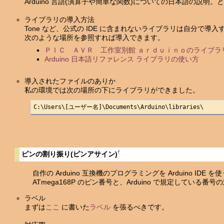
Arduino 言語(演算子や簡単な関数)についての日本語の説明
ライブラリの導入方法
Tone など、公式の IDE に含まれないライブラリは自分で導
次のような場所を参照すれば導入できます。
ＰＩＣ ＡＶＲ 工作室別館 ａｒｄｕｉｎｏのライブラ
Arduino 日本語リファレンス ライブラリの使い方
導入されたファイルのありか
私の環境では次の場所の下にライブラリができました。
C:\Users\[ユーザー名]\Documents\Arduino\libraries\
†
ピンの割り振り(ピンアサイン)
自作の Arduino 互換機のプログラミングを Arduino IDE を
ATmega168P のピン番号と、Arduino で規定している番号
ラベル
まずは
ここ
に書いた
ラベル
を張るべきです。