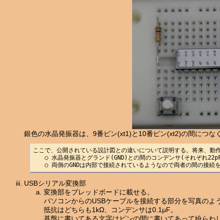
銀色の水晶発振器は、9番ピン(xt1)と10番ピン(xt2)の間につな
ここで、公開されている設計図との違いについて説明する。将来、動作
　　○ 水晶発振器とグランド(GND)との間のコンデンサ(それぞれ22
USBシリアル変換部
変換部をブレッドボードに載せる。
パソコンからのUSBケーブルを接続する部分を写真のよ
抵抗はどちらも1kΩ、コンデンサは0.1μF。
基盤に書いてある文字はピンの間に書いてあって紛らわ