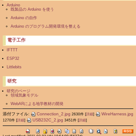
Arduino
既製品の Arduino を使う
Arduino の自作
Arduino のプログラム開発環境を整える
電子工作
IFTTT
ESP32
Littlebits
研究
研究のページ
領域気象モデル
WebARによる地学教材の開発
添付ファイル:
Connection_2.jpg
WireHarness.jpg
2630件
[
詳細
]
USB232C_2.jpg
1270件
[
詳細
]
3451件
[
詳細
]