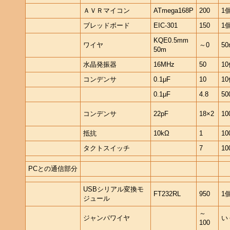
ＡＶＲマイコン
ATmega168P
200
1
ブレッドボード
EIC-301
150
1
KQE0.5mm
ワイヤ
～0
50
50m
水晶発振器
16MHz
50
1
コンデンサ
0.1μF
10
1
0.1μF
4.8
50
コンデンサ
22pF
18×2
10
抵抗
10kΩ
1
10
タクトスイッチ
7
10
PCとの通信部分
USBシリアル変換モ
FT232RL
950
1
ジュール
～
ジャンパワイヤ
い
100