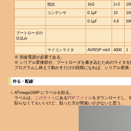
抵抗
1kΩ
1×2
10
コンデンサ
0.1μF
10
1
0.1μF
4.8
50
ブートローダの
仕込み
マイコンライタ
AVRISP mkII
4000
1
※ 別途電源が必要である。
※ シリアル変換部分、ブートローダを書き込むためのライタを
プログラムし終えて動かすだけの段階になれば、シリアル変換・
†
作る・配線
ATmega168P にラベルを貼る。
ラベルは、
このサイト
にある
PDFファイル
をダウンロードし、
貼らなくてもいいけど、貼った方が間違いが少ないと思う。