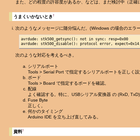
また、どの程度の許容度があるか、などは、まだ検討中（正確
†
うまくいかないとき
次のようなメッセージに随分悩んだ。(Windows の場合のエラ
avrdude: stk500_getsync(): not in sync: resp=0x00

avrdude: stk500_disable(): protocol error, expect=0x14
次のような対応を考えるべき。
シリアルポート
Tools > Serial Port で指定するシリアルポー
ボード
Tools > Board で指定するボードを確認。
配線
よく確認する。特に、USBシリアル変換器 の (RxD, TxD) 
Fuse Byte
正しく。
何かのタイミング
Arduino IDE を立ち上げ直してみる。
†
資料