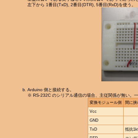
左下から 1番目(TxD), 2番目(DTR), 5番目(RxD)を使う。
Arduino 側と接続する。
※ RS-232C のシリアル通信の場合、主従関係が無い。一
変換モジュール側
間に挟
Vcc
GND
TxD
抵抗1k