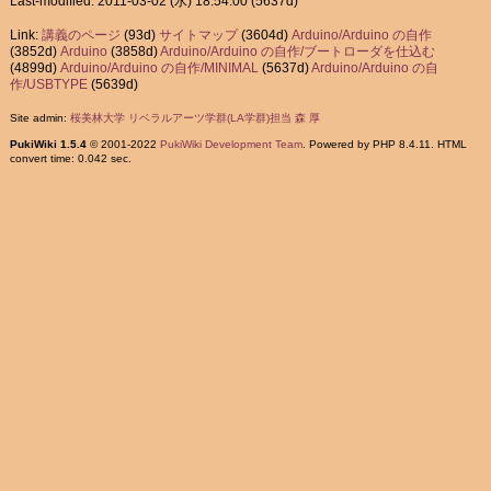
Last-modified: 2011-03-02 (水) 18:54:00
(5637d)
Link:
講義のページ
(93d)
サイトマップ
(3604d)
Arduino/Arduino の自作
(3852d)
Arduino
(3858d)
Arduino/Arduino の自作/ブートローダを仕込む
(4899d)
Arduino/Arduino の自作/MINIMAL
(5637d)
Arduino/Arduino の自
作/USBTYPE
(5639d)
Site admin:
桜美林大学 リベラルアーツ学群(LA学群)担当 森 厚
PukiWiki 1.5.4
© 2001-2022
PukiWiki Development Team
. Powered by PHP 8.4.11. HTML
convert time: 0.042 sec.