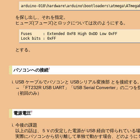
arduino-018\hardware\arduino\bootloaders\atmega\ATmega
を探し出し、それを指定。
ヒューズ(フューズ)とロックについては次のようにする。
Fuses     : Extended 0xF8 High 0xDD Low 0xFF

Lock bits : 0xFF
とする。
†
パソコンへの接続
USB ケーブルでパソコンと USBシリアル変換部 とを接続
→ 「FT232R USB UART」「USB Serial Converter
（初回のみ）
†
電源電圧
今後の課題
以上の話は、５Ｖの安定した電源が USB 経由で得られている
実際にパソコンから切り離して単独で動かす場合、どのように