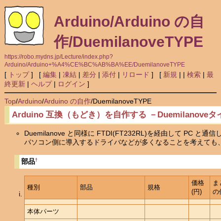
Arduino/Arduino の自
作/DuemilanoveTYPE
https://robo.mydns.jp/Lecture/index.php?
Arduino/Arduino+%A4%CE%BC%AB%BA%EE/DuemilanoveTYPE
[
トップ
] [
編集
|
凍結
|
差分
|
添付
|
リロード
] [
新規
|
|
検索
|
最
終更新
|
ヘルプ
|
ログイン
]
Top
/
Arduino
/
Arduino の自作
/
DuemilanoveTYPE
Arduino 互換（もどき）を自作する －Duemilanove
Duemilanove と同様に FTDI(FT232RL)を経由して PC と通
パソコン側に導入するドライバなどが多くなることを考えても
†
部品
価格
ま
種別
部品
規格
(円)
の
本体パーツ