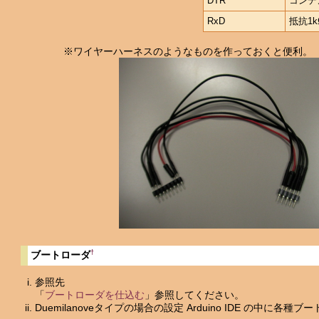
DTR
コンデン
RxD
抵抗1k
※ワイヤーハーネスのようなものを作っておくと便利。
†
ブートローダ
参照先
「
ブートローダを仕込む
」参照してください。
Duemilanoveタイプの場合の設定 Arduino IDE の中