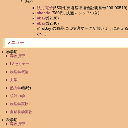
購入
秋月電子
(550円,技術基準適合証明番号206-00519)
aitendo
(580円, 技適マック？つき)
ebay
($2.38)
ebay
($2.40)
※ eBay の商品には技適マークが無いようにみえ
か…）
メニュー
春学期
専攻演習
LAセミナー
物理学概論
力学I
熱力学
(臨時)
統計力学
物理学実験I
自然科学実験
秋学期
専攻演習