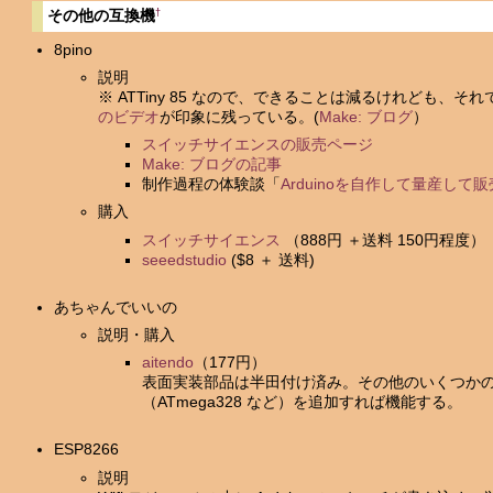
†
その他の互換機
8pino
説明
※ ATTiny 85 なので、できることは減るけれども、
のビデオ
が印象に残っている。(
Make: ブログ
）
スイッチサイエンスの販売ページ
Make: ブログの記事
制作過程の体験談「
Arduinoを自作して量産して販売
購入
スイッチサイエンス
（888円 ＋送料 150円程度）
seeedstudio
($8 ＋ 送料)
あちゃんでいいの
説明・購入
aitendo
（177円）
表面実装部品は半田付け済み。その他のいくつかの部
（ATmega328 など）を追加すれば機能する。
ESP8266
説明