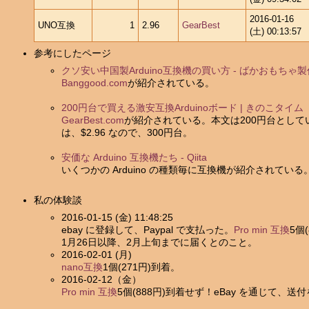
2016-01-16
UNO互換
1
2.96
GearBest
(土) 00:13:57
参考にしたページ
クソ安い中国製Arduino互換機の買い方 - ばかおもちゃ
Banggood.com
が紹介されている。
200円台で買える激安互換Arduinoボード | きのこタイム
GearBest.com
が紹介されている。本文は200円台としているが、私
は、$2.96 なので、300円台。
安価な Arduino 互換機たち - Qiita
いくつかの Arduino の種類毎に互換機が紹介されている
私の体験談
2016-01-15 (金) 11:48:25
ebay に登録して、Paypal で支払った。
Pro min 互換
5個
1月26日以降、2月上旬までに届くとのこと。
2016-02-01 (月)
nano互換
1個(271円)到着。
2016-02-12（金）
Pro min 互換
5個(888円)到着せず！eBay を通じて、送