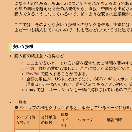
になるものである。Arduino についてもそれが言えるようであ
近年の国境を越えた商売の活発化から、直接、中国から出荷さ
購入できるようになっているので、驚くような安さの互換機が
ここでは、そのような安い互換機へのリンクを張る。実際には
まだ一つも購入していないので、利用感などについては記述で
†
安い互換機
購入前の諸注意・心得など
ここまで安いと、より安い店を探すために時間を費やす
一方、価格の変動も激しい。ここに書いた金額を目安に
PayPal
で購入することができる。
金額の単位が、USドルだけでなく、GBP(イギリスポン
理由はわからないけれど、送料込みであることが多い。
ebay では、オークションも一緒に掲載されているので
一覧表
※ ショップの欄をクリックすると、販売しているページに移動
価格
タイプ（何
会計単位
（ド
ショップ
確認日時
互換か）
の個数
ル）