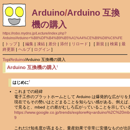
Arduino
/
Arduino 互換
機の購入
https://robo.mydns.jp/Lecture/index.php?
Arduino/Arduino+%B8%DF%B4%B9%B5%A1%A4%CE%B9%D8%C6%FE
[
トップ
] [
編集
|
凍結
|
差分
|
添付
|
リロード
] [
新規
|
|
検索
|
最
終更新
|
ヘルプ
|
ログイン
]
Top
/
Arduino
/
Arduino 互換機の購入
Arduino 互換機の購入
†
†
はじめに
これまでの経緯
電子工作のプラットホームとして Arduino は爆発的な広がり
現在でもその勢いはとどまることを知らない感がある。例えば、Goog
で見ると、mbed との差がむしろ広がっていることを示してい
https://www.google.co.jp/trends/explore#q=arduino%2C%
9
これだけ知名度が高まると、量産効果で非常に安価なものが出