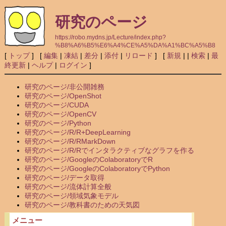
研究のページ
https://robo.mydns.jp/Lecture/index.php?
%B8%A6%B5%E6%A4%CE%A5%DA%A1%BC%A5%B8
[
トップ
] [
編集
|
凍結
|
差分
|
添付
|
リロード
] [
新規
|
|
検索
|
最
終更新
|
ヘルプ
|
ログイン
]
研究のページ/非公開雑務
研究のページ/OpenShot
研究のページ/CUDA
研究のページ/OpenCV
研究のページ/Python
研究のページ/R/R+DeepLearning
研究のページ/R/RMarkDown
研究のページ/R/Rでインタラクティブなグラフを作る
研究のページ/GoogleのColaboratoryでR
研究のページ/GoogleのColaboratoryでPython
研究のページ/データ取得
研究のページ/流体計算全般
研究のページ/領域気象モデル
研究のページ/教科書のための天気図
メニュー