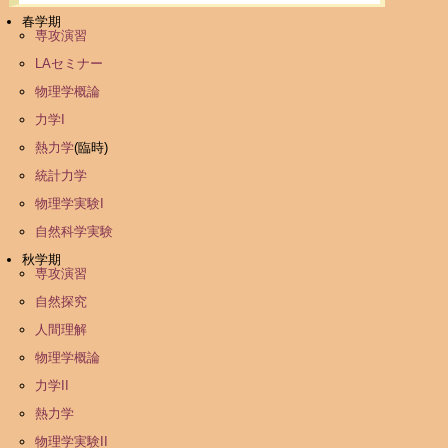
春学期
専攻演習
LAセミナー
物理学概論
力学I
熱力学
(臨時)
統計力学
物理学実験I
自然科学実験
秋学期
専攻演習
自然探究
人間理解
物理学概論
力学II
熱力学
物理学実験II