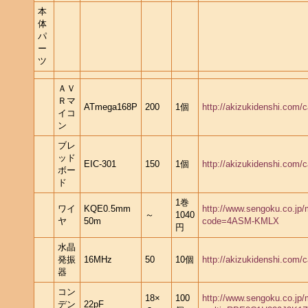
本
体
パ
ー
ツ
ＡＶ
Ｒマ
ATmega168P
200
1個
http://akizukidenshi.com/c
イコ
ン
ブレ
ッド
EIC-301
150
1個
http://akizukidenshi.com/
ボー
ド
1巻
ワイ
KQE0.5mm
http://www.sengoku.co.jp
～
1040
ヤ
50m
code=4ASM-KMLX
円
水晶
発振
16MHz
50
10個
http://akizukidenshi.com/
器
コン
18×
100
http://www.sengoku.co.jp
デン
22pF