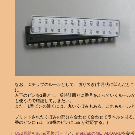
なお、ICチップのルールとして、切り欠き(半月状に凹んだとこ
に、
左下のピンを1番とし、反時計回りに番号をふっていくルール
も使うので確認しておきたい。
また、1番ピンの近くには、丸いくぼみもある。これもルール
プリントされたくぼみの部分を合わせて合わせてラベルを貼るよ
番のピンに rst、 28番のピンに ai5 が対応する。)
USB直結Arduino互換ボード
と、
metalabのMETABOARD
を参考