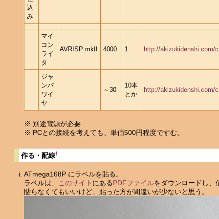
込
み
マイ
コン
AVRISP mkII
4000
1
http://akizukidenshi.com/
ライ
タ
ジャ
ンパ
10本
～30
http://akizukidenshi.com/
ワイ
とか
ヤ
※ 別途電源が必要
※ PCとの接続を考えても、単価500円程度ですむ。
†
作る・配線
ATmega168P にラベルを貼る。
ラベルは、
このサイト
にある
PDFファイル
をダウンロードし、
貼らなくてもいいけど、貼った方が間違いが少ないと思う。