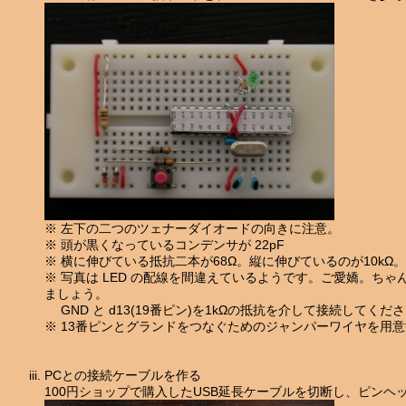
※ 左下の二つのツェナーダイオードの向きに注意。
※ 頭が黒くなっているコンデンサが 22pF
※ 横に伸びている抵抗二本が68Ω。縦に伸びているのが10kΩ。
※ 写真は LED の配線を間違えているようです。ご愛嬌。ち
ましょう。
GND と d13(19番ピン)を1kΩの抵抗を介して接続してくだ
※ 13番ピンとグランドをつなぐためのジャンパーワイヤを用
PCとの接続ケーブルを作る
100円ショップで購入したUSB延長ケーブルを切断し、ピンヘ