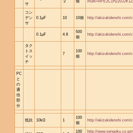
２
個
multi=RPE2C1H220J2K1
サ
コン
デン
0.1μF
10
10個
http://akizukidenshi.com/
サ
500
0.1μF
4.8
http://akizukidenshi.com/
個
タク
トス
100
7
http://akizukidenshi.com/
イッ
個
チ
PC
と
の
通
信
部
分
100
抵抗
10kΩ
1
http://akizukidenshi.com/
個
100
http://www.sengoku.co.jp