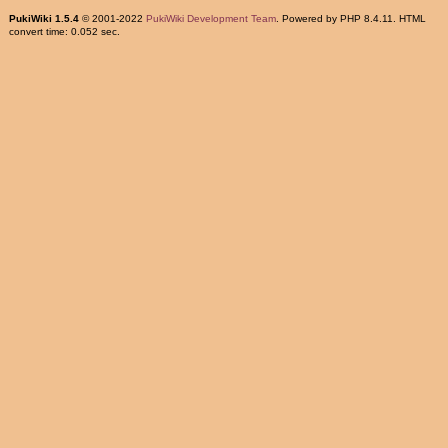
PukiWiki 1.5.4
© 2001-2022
PukiWiki Development Team
. Powered by PHP 8.4.11. HTML
convert time: 0.052 sec.