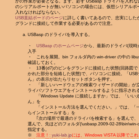
かの作業が必要となる。まず、必ず USBasp ドライバを入れ
のシリアルポートが無いパソコンの場合には、仮想シリアルポ
入れなければならない。
USB直結ボードのページ
に詳しく書いてあるので、忠実にしたが
グランドに接続して作業する必要があるので注意。
USBasp のドライバを導入する。
・
USBasp のホームページ
から、最新のドライバ(現時
入手
・ これを展開。bin フォルダ内の win-driver の中の libus
確認しておく。
・ 13番(d7)のピンをグランドに接続した状態(回路図で Enabl
かれた部分を短絡した状態)で、パソコンに接続。「US
ん」の表示が出たらリセットボタンを押す。
・ 「新しいハードウェアの検索ウィザードの開始」が立ち
ライバソフトウエアをインストールするように指示され
「Windows Update に接続しますか」では、「い
ん」を
「インストール方法を選んでください。」では、「一
らインストールする」を
｢次の場所で最適のドライバを検索する」を選んで、
選んで、先ほどのフォルダ(\usbasp.2009-02-28\bin\win-drive
指定する。
※
注意！:
yuki-lab.jp
には、Windows VISTA 以降