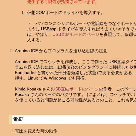
発生する可能性が指摘されています。
仮想COMポートのドライバを導入する。
・ パソコンにシリアルポートや電話線をつなぐポート
ように USBasp ドライバを導入すればうまくいきそう
は、やはり、
USB直結ボードのページ
を参照して、仮想
入する。
Arduino IDE からプログラムを送り込む際の注意
Arduino IDE でスケッチを作成し、ここで作った USB直結
ラムを送り込むには、13番(d7)のピンをグランドに接続した状態(回
Bootloader と書かれた部分を短絡した状態)である必要があ
押す。Linux でも Windows でも同様。
Kimio Kosaka さん(
USB直結ボードのページ
の作者。このページの
Kosaka さんのページのパクリです。 )によれば、スケッチ
を使っていると問題が起こる可能性があるとのこと。これも気
†
電源
電圧を変えた時の動作