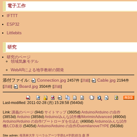
電子工作
IFTTT
ESP32
Littlebits
研究
研究のページ
領域気象モデル
WebARによる地学教材の開発
添付ファイル:
Connection.jpg
Cable.jpg
2457件
[
詳細
]
2194件
Board.jpg
[
詳細
]
3504件
[
詳細
]
Last-modified: 2011-02-28 (月) 15:28:58
(5640d)
Link:
講義のページ
(94d)
サイトマップ
(3605d)
Arduino/Arduino の自作
(3853d)
Arduino
(3858d)
Arduino/みんな試作機/MoriminAdvanced
(4900d)
Arduino/Arduino の自作/ブートローダを仕込む
(4900d)
Arduino/みんな試作
機/LCD表示
(5405d)
Arduino/Arduino の自作/DuemilanoveTYPE
(5638d)
Site admin:
桜美林大学 リベラルアーツ学群(LA学群)担当 森 厚