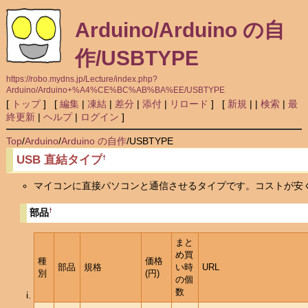
Arduino/Arduino の自
作/USBTYPE
https://robo.mydns.jp/Lecture/index.php?
Arduino/Arduino+%A4%CE%BC%AB%BA%EE/USBTYPE
[
トップ
] [
編集
|
凍結
|
差分
|
添付
|
リロード
] [
新規
|
|
検索
|
最
終更新
|
ヘルプ
|
ログイン
]
Top
/
Arduino
/
Arduino の自作
/
USBTYPE
USB 直結タイプ
†
マイコンに直接パソコンと通信させるタイプです。コストが安
†
部品
まと
め買
種
価格
部品
規格
い時
URL
別
(円)
の個
数