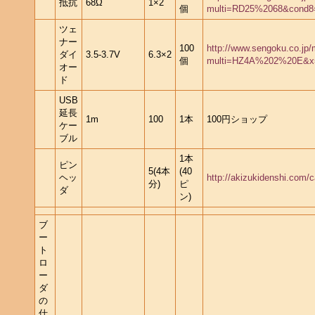
抵抗
68Ω
1×2
個
multi=RD25%2068&cond8
ツェ
ナー
100
http://www.sengoku.co.jp
ダイ
3.5-3.7V
6.3×2
個
multi=HZ4A%202%20E&x
オー
ド
USB
延長
1m
100
1本
100円ショップ
ケー
ブル
1本
ピン
5(4本
(40
ヘッ
http://akizukidenshi.com/
分)
ピ
ダ
ン)
ブ
ー
ト
ロ
ー
ダ
の
仕