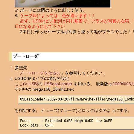
※ ボードには図のように刺して使う。
※
ケーブルによっては、色が違います！！
必ず、USBのピン配列と同じ順番で、プラスが写真の右端、
目になるようにして下さい
2本目に作ったケーブルは写真と違って黒がプラスでした！
†
ブートローダ
参照先
「
ブートローダを仕込む
」を参照してください。
USB直結タイプの場合の設定
ここ(V-USB)
の
USBaspLoader
を用いる。 最新版は
2009年03
その中の mega168_16mhz.hex
USBaspLoader.2009-03-20\firmware\hexfiles\mega168_16mh
を指定する。 ヒューズ(フューズ)とロックは次のようにする。
Fuses     : Extended 0xF8 High 0xDD Low 0xFF

Lock bits : 0xFF