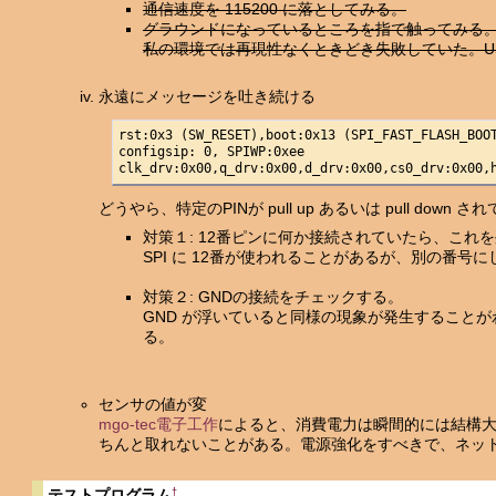
通信速度を 115200 に落としてみる。
グラウンドになっているところを指で触ってみる
私の環境では再現性なくときどき失敗していた。U
永遠にメッセージを吐き続ける
rst:0x3 (SW_RESET),boot:0x13 (SPI_FAST_FLASH_BOOT
configsip: 0, SPIWP:0xee

clk_drv:0x00,q_drv:0x00,d_drv:0x00,cs0_drv:0x00,
どうやら、特定のPINが pull up あるいは pull dow
対策１: 12番ピンに何か接続されていたら、これ
SPI に 12番が使われることがあるが、別の番号
対策２: GNDの接続をチェックする。
GND が浮いていると同様の現象が発生することが
る。
センサの値が変
mgo-tec電子工作
によると、消費電力は瞬間的には結構大
ちんと取れないことがある。電源強化をすべきで、ネッ
†
テストプログラム