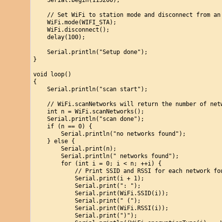
    Serial.begin(115200);

    // Set WiFi to station mode and disconnect from an
    WiFi.mode(WIFI_STA);

    WiFi.disconnect();

    delay(100); 

    Serial.println("Setup done");

}

void loop()

{

    Serial.println("scan start");

    // WiFi.scanNetworks will return the number of netw
    int n = WiFi.scanNetworks();

    Serial.println("scan done");

    if (n == 0) {

        Serial.println("no networks found");

    } else {

        Serial.print(n);

        Serial.println(" networks found");

        for (int i = 0; i < n; ++i) {

            // Print SSID and RSSI for each network fou
            Serial.print(i + 1);

            Serial.print(": ");

            Serial.print(WiFi.SSID(i));

            Serial.print(" (");

            Serial.print(WiFi.RSSI(i));

            Serial.print(")");
