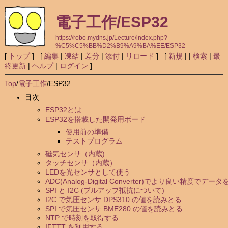
電子工作/ESP32
https://robo.mydns.jp/Lecture/index.php?
%C5%C5%BB%D2%B9%A9%BA%EE/ESP32
[
トップ
] [
編集
|
凍結
|
差分
|
添付
|
リロード
] [
新規
|
|
検索
|
最
終更新
|
ヘルプ
|
ログイン
]
Top
/
電子工作
/
ESP32
目次
ESP32とは
ESP32を搭載した開発用ボード
使用前の準備
テストプログラム
磁気センサ（内蔵)
タッチセンサ（内蔵）
LEDを光センサとして使う
ADC(Analog-Digital Converter)でより良い精度でデー
SPI と I2C (プルアップ抵抗について)
I2C で気圧センサ DPS310 の値を読みとる
SPI で気圧センサ BME280 の値を読みとる
NTP で時刻を取得する
IFTTT を利用する