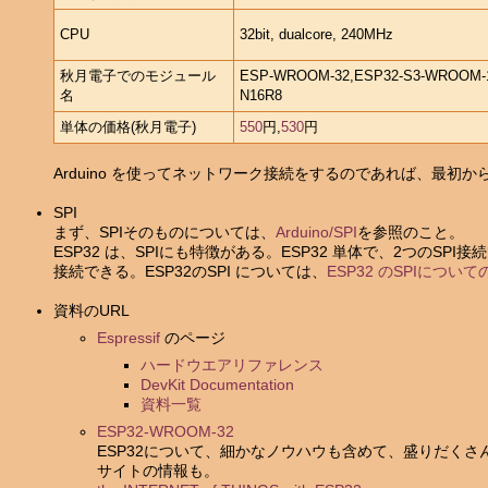
CPU
32bit, dualcore, 240MHz
秋月電子でのモジュール
ESP-WROOM-32,ESP32-S3-WROOM-
名
N16R8
単体の価格(秋月電子)
550
円,
530
円
Arduino を使ってネットワーク接続をするのであれば、最初から
SPI
まず、SPIそのものについては、
Arduino/SPI
を参照のこと。
ESP32 は、SPIにも特徴がある。ESP32 単体で、2つのS
接続できる。ESP32のSPI については、
ESP32 のSPIについ
資料のURL
Espressif
のページ
ハードウエアリファレンス
DevKit Documentation
資料一覧
ESP32-WROOM-32
ESP32について、細かなノウハウも含めて、盛りだく
サイトの情報も。