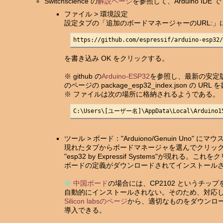
Switchscience の
解説ページ
を参照して、Arduino IDE
ファイル > 環境設定
設定タブの「追加のボードマネージャーのURL:」
https://github.com/espressif/arduino-esp32
を書き込み OK をクリックする。
※ github の
Arduino-ESP32
を参照し、最新の安定版(202
のページの package_esp32_index.json の URL
※ ファイルは次の場所に格納されるようである。
C:\Users\[ユーザー名]\AppData\Local\Arduino15
ツール > ボード："Arduiono/Genuin Uno"
現れたタブからボードマネージャを選んでクリック。
"esp32 by Expressif Systems"が現
ボードの定義がダウンロードされてインストール
※
中国ボード
の場合には、CP2102 というチ
自動的にインストールされない。そのため、対応
Silicon labsのページ
から、適切なものをダウンロー
導入できる。