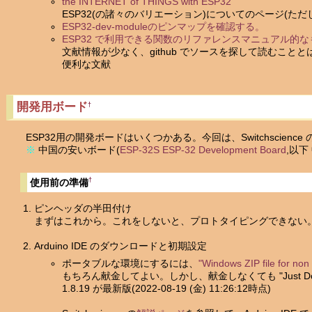
the INTERNET of THINGS with ESP32
ESP32(の諸々のバリエーション)についてのページ(ただ
ESP32-dev-moduleのピンマップを確認する。
ESP32 で利用できる関数のリファレンスマニュアル的な
文献情報が少なく、github でソースを探して読むこ
便利な文献
開発用ボード
†
ESP32用の開発ボードはいくつかある。今回は、Switchscience 
※
中国の安いボード(
ESP-32S ESP-32 Development Board
,以
†
使用前の準備
ピンヘッダの半田付け
まずはこれから。これをしないと、プロトタイピングできない
Arduino IDE のダウンロードと初期設定
ポータブルな環境にするには、
"Windows ZIP file for non 
もちろん献金してよい。しかし、献金しなくても "Just D
1.8.19 が最新版(2022-08-19 (金) 11:26:12時点)