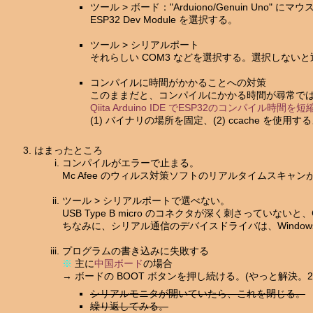
ツール > ボード："Arduiono/Genuin Uno"
ESP32 Dev Module を選択する。
ツール > シリアルポート
それらしい COM3 などを選択する。選択しない
コンパイルに時間がかかることへの対策
このままだと、コンパイルにかかる時間が尋常で
Qiita Arduino IDE でESP32のコンパイル時間
(1) バイナリの場所を固定、(2) ccache を使用
はまったところ
コンパイルがエラーで止まる。
Mc Afee のウィルス対策ソフトのリアルタイムスキ
ツール > シリアルポートで選べない。
USB Type B micro のコネクタが深く刺さっていな
ちなみに、シリアル通信のデバイスドライバは、Windo
プログラムの書き込みに失敗する
※
主に
中国ボード
の場合
→ ボードの BOOT ボタンを押し続ける。(やっと解決。2022-08
シリアルモニタが開いていたら、これを閉じる。
繰り返してみる。