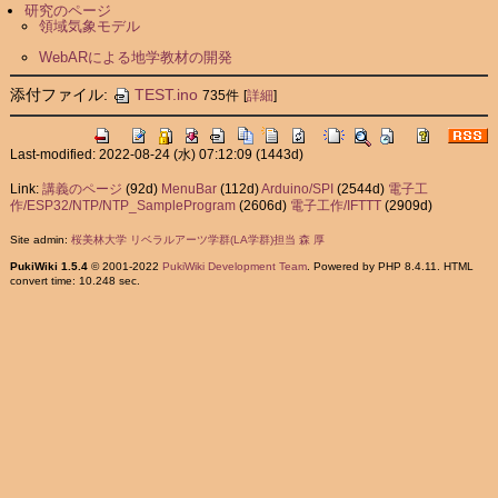
研究のページ
領域気象モデル
WebARによる地学教材の開発
添付ファイル:
TEST.ino
735件
[
詳細
]
Last-modified: 2022-08-24 (水) 07:12:09
(1443d)
Link:
講義のページ
(92d)
MenuBar
(112d)
Arduino/SPI
(2544d)
電子工
作/ESP32/NTP/NTP_SampleProgram
(2606d)
電子工作/IFTTT
(2909d)
Site admin:
桜美林大学 リベラルアーツ学群(LA学群)担当 森 厚
PukiWiki 1.5.4
© 2001-2022
PukiWiki Development Team
. Powered by PHP 8.4.11. HTML
convert time: 10.248 sec.