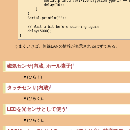
            Serial.println((WiFi.encryptionType(i) == W
            delay(10);

        }

    }

    Serial.println(""); 

    // Wait a bit before scanning again

    delay(5000);

}
うまくいけば、無線LANの情報が表示されるはずである。
磁気センサ(内蔵, ホール素子)
†
▼(ひらく)...
タッチセンサ(内蔵)
†
▼(ひらく)...
LEDを光センサとして使う
†
▼(ひらく)...