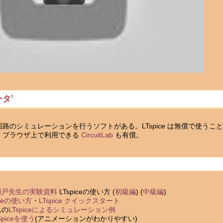
ータ
†
路のシミュレーションを行うソフトがある。LTspice は無償で使う
。ブラウザ上で利用できる
CircuitLab
も有償。
瀬戸先生の実験資料
LTspiceの使い方 (
初級編
) (
中級編
)
iceの使い方
・
LTspice クイックスタート
んの
LTspiceによるシミュレーション例
Spiceを使う
(アニメーションがわかりやすい)