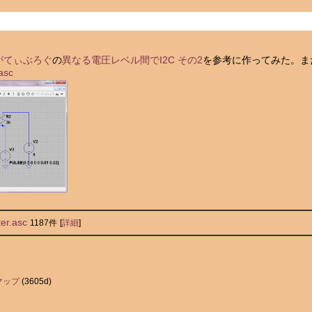
がてぃぶろぐ
の
異なる電圧レベル間でI2C その2
を参考に作ってみた。まだ
asc
er.asc
1187件
[
詳細
]
マップ
(3605d)