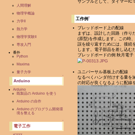
サンプルとして、タイマーIC 
人間理解
物理学概論
†
工作例
力学II
ブレッドボード上の配線
熱力学
まずは、設計した回路（作り
物理学実験II
(原型)を作成します。この時
誤を繰り返すためには、接続
専攻入門
します。電子部品を差し込む
番外
ブレッドボードの例:秋月電子 EI
Python
Maxima
ユニバーサル基板上の配線
量子力学
↑
なるべくハンダ付けする量を
Arduino
の対応が良くなるように配線
Arduino
既製品の Arduino を使う
Arduino の自作
Arduino のプログラム開発環
境を整える
↑
電子工作