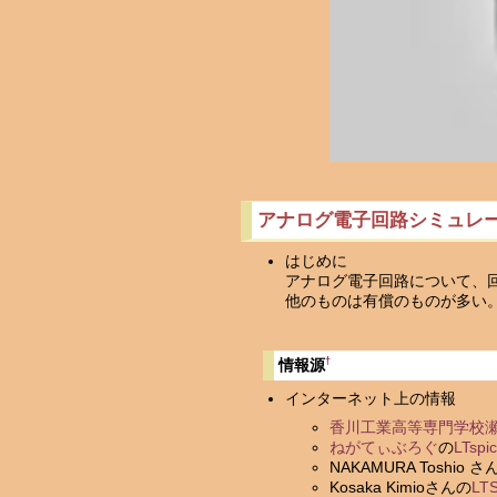
アナログ電子回路シミュレ
はじめに
アナログ電子回路について、回
他のものは有償のものが多い
†
情報源
インターネット上の情報
香川工業高等専門学校
ねがてぃぶろぐ
の
LTsp
NAKAMURA Toshio さ
Kosaka Kimioさんの
LT