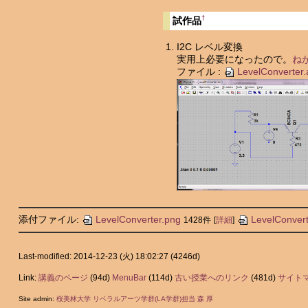
†
試作品
I2C レベル変換
実用上必要になったので。
ね
ファイル :
LevelConverter.
添付ファイル:
LevelConverter.png
LevelConvert
1428件
[
詳細
]
Last-modified: 2014-12-23 (火) 18:02:27
(4246d)
Link:
講義のページ
(94d)
MenuBar
(114d)
古い授業へのリンク
(481d)
サイト
Site admin:
桜美林大学 リベラルアーツ学群(LA学群)担当 森 厚