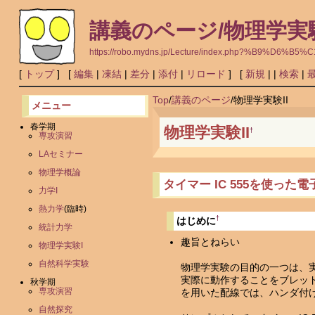
講義のページ/物理学実験
https://robo.mydns.jp/Lecture/index.php?%B
[
トップ
] [
編集
|
凍結
|
差分
|
添付
|
リロード
] [
新規
|
|
検索
|
Top
/
講義のページ
/
物理学実験II
メニュー
春学期
物理学実験II
†
専攻演習
LAセミナー
物理学概論
タイマー IC 555を使った
力学I
熱力学
(臨時)
†
はじめに
統計力学
趣旨とねらい
物理学実験I
自然科学実験
物理学実験の目的の一つは、
実際に動作することをブレッ
秋学期
専攻演習
を用いた配線では、ハンダ付
自然探究