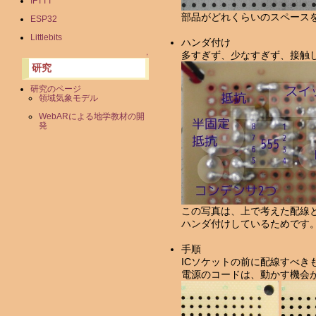
IFTTT
部品がどれくらいのスペース
ESP32
Littlebits
ハンダ付け
多すぎず、少なすぎず、接触
↑
研究
研究のページ
領域気象モデル
WebARによる地学教材の開
発
この写真は、上で考えた配線
ハンダ付けしているためです
手順
ICソケットの前に配線すべ
電源のコードは、動かす機会