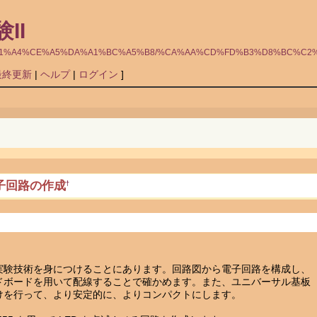
II
9%D6%B5%C1%A4%CE%A5%DA%A1%BC%A5%B8/%CA%AA%CD%FD%B3%D8%BC%C2%
最終更新
|
ヘルプ
|
ログイン
]
電子回路の作成
†
実験技術を身につけることにあります。回路図から電子回路を構成し、
ドボードを用いて配線することで確かめます。また、ユニバーサル基板
けを行って、より安定的に、よりコンパクトにします。