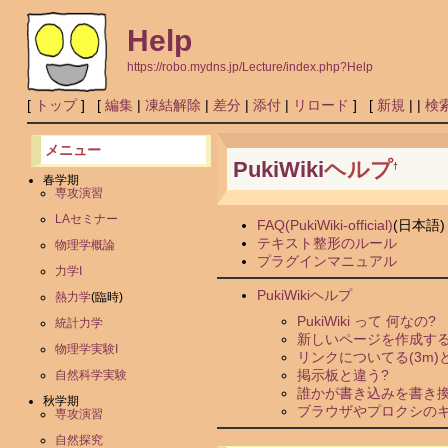
Help
https://robo.mydns.jp/Lecture/index.php?Help
[
トップ
] [
編集
|
凍結解除
|
差分
|
添付
|
リロード
] [
新規
|
|
検
メニュー
PukiWiki
ヘルプ
†
春学期
専攻演習
LAセミナー
FAQ(PukiWiki-official)
(日本語)
テキスト整形のルール
物理学概論
プラグインマニュアル
力学I
PukiWikiヘルプ
熱力学
(臨時)
PukiWiki って 何なの?
統計力学
新しいページを作成する
物理学実験I
リンクについてる(3m)
掲示板と違う?
自然科学実験
誰かが書き込みを書き換
秋学期
ブラウザやプロクシの
専攻演習
自然探究