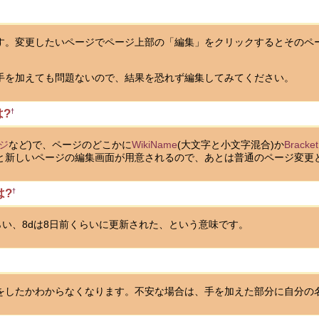
す。変更したいページでページ上部の「編集」をクリックするとそのペ
手を加えても問題ないので、結果を恐れず編集してみてください。
?
†
ジ
など)で、ページのどこかに
WikiName
(大文字と小文字混合)か
Bracke
と新しいページの編集画面が用意されるので、あとは普通のページ変更
は?
†
くらい、8dは8日前くらいに更新された、という意味です。
をしたかわからなくなります。不安な場合は、手を加えた部分に自分の名