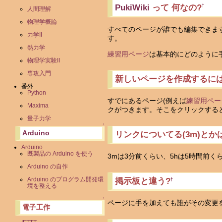
PukiWiki
って 何なの?
†
人間理解
物理学概論
すべてのページが誰でも編集できま
力学II
す。
熱力学
練習用ページ
は基本的にどのように
物理学実験II
専攻入門
新しいページを作成するには
番外
Python
すでにあるページ(例えば
練習用ペー
Maxima
クがつきます。そこをクリックする
量子力学
↑
Arduino
リンクについてる(3m)とか
Arduino
既製品の Arduino を使う
3mは3分前くらい、5hは5時間前
Arduino の自作
Arduino のプログラム開発環
掲示板と違う?
†
境を整える
↑
ページに手を加えても誰がその変更
電子工作