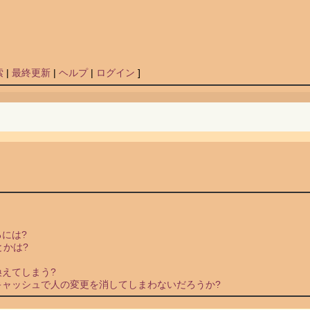
索
|
最終更新
|
ヘルプ
|
ログイン
]
には?
とかは?
えてしまう?
キャッシュで人の変更を消してしまわないだろうか?