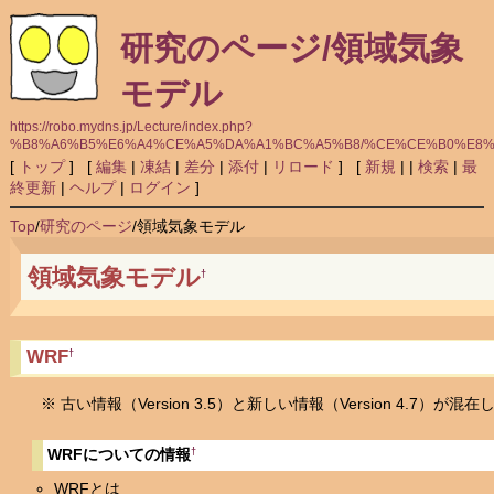
研究のページ/領域気象
モデル
https://robo.mydns.jp/Lecture/index.php?
%B8%A6%B5%E6%A4%CE%A5%DA%A1%BC%A5%B8/%CE%CE%B0%E8
[
トップ
] [
編集
|
凍結
|
差分
|
添付
|
リロード
] [
新規
|
|
検索
|
最
終更新
|
ヘルプ
|
ログイン
]
Top
/
研究のページ
/
領域気象モデル
領域気象モデル
†
WRF
†
※ 古い情報（Version 3.5）と新しい情報（Version 4.7）が
†
WRFについての情報
WRFとは