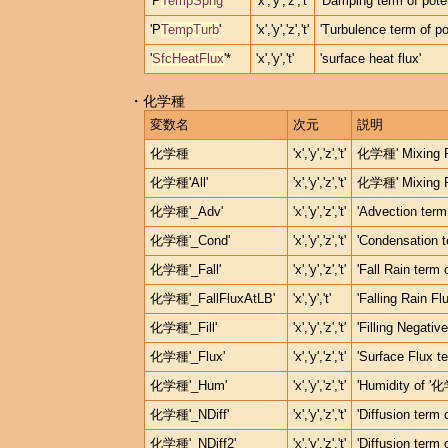
'P
TempSpng
'
'x','y','z','t'
'Damping term of poten
'P
TempTurb
'
'x','y','z','t'
'Turbulence term of po
'
SfcHeatFlux
'*
'x','y','t'
'surface heat flux'
・化学種
変数名
次元
説明
化学種
'x','y','z','t'
化学種' Mixing R
化学種'All'
'x','y','z','t'
化学種' Mixing R
化学種'_Adv'
'x','y','z','t'
'Advection term
化学種'_Cond'
'x','y','z','t'
'Condensation t
化学種'_Fall'
'x','y','z','t'
'Fall Rain term
化学種'_FallFluxAtLB'
'x','y','t'
'Falling Rain 
化学種'_Fill'
'x','y','z','t'
'Filling Negativ
化学種'_Flux'
'x','y','z','t'
'Surface Flux t
化学種'_Hum'
'x','y','z','t'
'Humidity of 
化学種'_NDiff'
'x','y','z','t'
'Diffusion term
化学種'_NDiff2'
'x','y','z','t'
'Diffusion term 