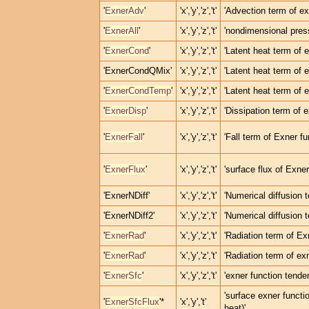
'
ExnerAdv
'
'x','y','z','t'
'Advection term of ex
'
ExnerAll
'
'x','y','z','t'
'nondimensional pres
'
ExnerCond
'
'x','y','z','t'
'Latent heat term of e
'ExnerCondQMix'
'x','y','z','t'
'Latent heat term of 
'
ExnerCondTemp
'
'x','y','z','t'
'Latent heat term of 
'
ExnerDisp
'
'x','y','z','t'
'Dissipation term of e
'
ExnerFall
'
'x','y','z','t'
'Fall term of Exner fu
'
ExnerFlux
'
'x','y','z','t'
'surface flux of Exner
'ExnerNDiff'
'x','y','z','t'
'Numerical diffusion t
'ExnerNDiff2'
'x','y','z','t'
'Numerical diffusion t
'
ExnerRad
'
'x','y','z','t'
'Radiation term of Ex
'
ExnerRad
'
'x','y','z','t'
'Radiation term of exn
'
ExnerSfc
'
'x','y','z','t'
'exner function tende
'surface exner functio
'
ExnerSfcFlux
'*
'x','y','t'
heat)'