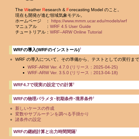
The
W
eather
R
esearch &
F
orecasting Model のこと。
現在も開発が進む領域気象モデル。
ホームページ ：
https://www.mmm.ucar.edu/models/wrf
マニュアル ：
WRF 4.5 User Guide
チュートリアル：
WRF–ARW Online Tutorial
†
WRFの導入(WRFのインストール)
WRF の導入について、その準備から、テストとしての実行ま
WRF-ARW Ver. 4.7.0 (リリース：2025-04-25)
WRF-ARW Ver. 3.5.0 (リリース：2013-04-18)
†
WRF4.7で現実の設定での計算
†
WRFの物理パラメタ･初期条件･境界条件
新しいケースの作成
変数やサブルーチンを調べる手掛かり
諸条件の設定
†
WRFの継続計算と出力時間間隔