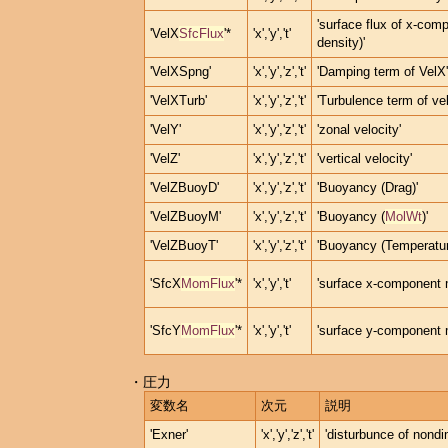
'surface flux of x-com
'VelX
SfcFlux
'*
'x','y','t'
density)'
'VelXSpng'
'x','y','z','t'
'Damping term of VelX'
'VelXTurb'
'x','y','z','t'
'Turbulence term of vel
'VelY'
'x','y','z','t'
'zonal velocity'
'VelZ'
'x','y','z','t'
'vertical velocity'
'VelZBuoyD'
'x','y','z','t'
'Buoyancy (Drag)'
'VelZBuoyM'
'x','y','z','t'
'Buoyancy (
MolWt
)'
'VelZBuoyT'
'x','y','z','t'
'Buoyancy (Temperatur
'SfcX
MomFlux
'*
'x','y','t'
'surface x-component
'SfcY
MomFlux
'*
'x','y','t'
'surface y-component
・圧力
変数名
次元
説明
'Exner'
'x','y','z','t'
'disturbunce of nondi