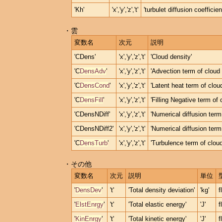
'Kh'
'x','y','z','t'
'turbulet diffusion coefficien
・雲
変数名
次元
説明
'CDens'
'x','y','z','t'
'Cloud density'
'C
DensAdv
'
'x','y','z','t'
'Advection term of cloud 
'C
DensCond
'
'x','y','z','t'
'Latent heat term of clou
'C
DensFill
'
'x','y','z','t'
'Filling Negative term of 
'CDensNDiff'
'x','y','z','t'
'Numerical diffusion term
'CDensNDiff2'
'x','y','z','t'
'Numerical diffusion term 
'C
DensTurb
'
'x','y','z','t'
'Turbulence term of cloud
・その他
変数名
次元
説明
単位
'
DensDev
'
't'
'Total density deviation'
'kg'
f
'
ElstEnrgy
'
't'
'Total elastic energy'
'J'
f
'
KinEnrgy
'
't'
'Total kinetic energy'
'J'
f