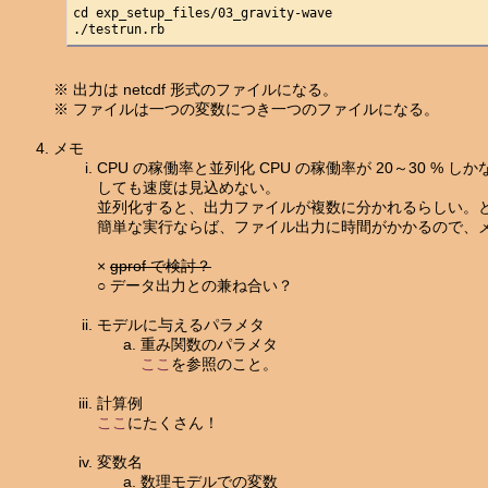
cd exp_setup_files/03_gravity-wave

./testrun.rb
※ 出力は netcdf 形式のファイルになる。
※ ファイルは一つの変数につき一つのファイルになる。
メモ
CPU の稼働率と並列化 CPU の稼働率が 20～30 
しても速度は見込めない。
並列化すると、出力ファイルが複数に分かれるらしい。
簡単な実行ならば、ファイル出力に時間がかかるので、
×
gprof で検討？
○ データ出力との兼ね合い？
モデルに与えるパラメタ
重み関数のパラメタ
ここ
を参照のこと。
計算例
ここ
にたくさん！
変数名
数理モデルでの変数