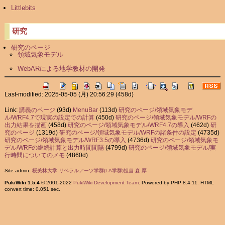
Littlebits
研究
研究のページ
領域気象モデル
WebARによる地学教材の開発
Last-modified: 2025-05-05 (月) 20:56:29
(458d)
Link:
講義のページ
(93d)
MenuBar
(113d)
研究のページ/領域気象モデ
ル/WRF4.7で現実の設定での計算
(450d)
研究のページ/領域気象モデル/WRFの
出力結果を描画
(458d)
研究のページ/領域気象モデル/WRF4.7の導入
(462d)
研
究のページ
(1319d)
研究のページ/領域気象モデル/WRFの諸条件の設定
(4735d)
研究のページ/領域気象モデル/WRF3.5の導入
(4736d)
研究のページ/領域気象モ
デル/WRFの継続計算と出力時間間隔
(4799d)
研究のページ/領域気象モデル/実
行時間についてのメモ
(4860d)
Site admin:
桜美林大学 リベラルアーツ学群(LA学群)担当 森 厚
PukiWiki 1.5.4
© 2001-2022
PukiWiki Development Team
. Powered by PHP 8.4.11. HTML
convert time: 0.051 sec.