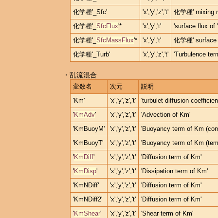
化学種'_Sfc'
'x','y','z','t'
化学種' mixing rat
化学種'_
SfcFlux
'*
'x','y','t'
'surface flux o
化学種'_
SfcMassFlux
'*
'x','y','t'
化学種' surface 
化学種'_Turb'
'x','y','z','t'
'Turbulence ter
・乱流混合
変数名
次元
説明
'Km'
'x','y','z','t'
'turbulet diffusion coefficien
'
KmAdv
'
'x','y','z','t'
'Advection of Km'
'KmBuoyM'
'x','y','z','t'
'Buoyancy term of Km (com
'KmBuoyT'
'x','y','z','t'
'Buoyancy term of Km (temp
'
KmDiff
'
'x','y','z','t'
'Diffusion term of Km'
'
KmDisp
'
'x','y','z','t'
'Dissipation term of Km'
'KmNDiff'
'x','y','z','t'
'Diffusion term of Km'
'KmNDiff2'
'x','y','z','t'
'Diffusion term of Km'
'
KmShear
'
'x','y','z','t'
'Shear term of Km'