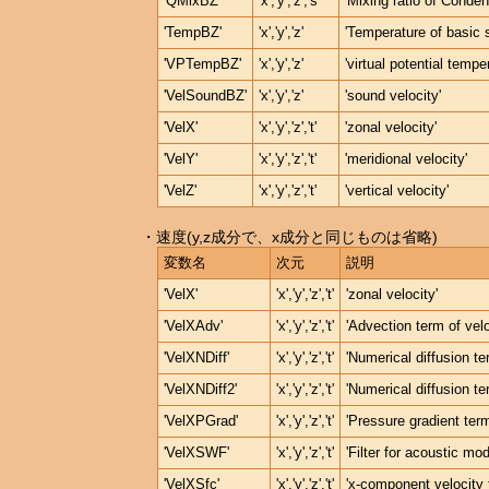
'QMixBZ'
'x','y','z','s'
'Mixing ratio of Condens
'TempBZ'
'x','y','z'
'Temperature of basic s
'VPTempBZ'
'x','y','z'
'virtual potential tempe
'VelSoundBZ'
'x','y','z'
'sound velocity'
'VelX'
'x','y','z','t'
'zonal velocity'
'VelY'
'x','y','z','t'
'meridional velocity'
'VelZ'
'x','y','z','t'
'vertical velocity'
・速度(y,z成分で、x成分と同じものは省略)
変数名
次元
説明
'VelX'
'x','y','z','t'
'zonal velocity'
'VelXAdv'
'x','y','z','t'
'Advection term of velo
'VelXNDiff'
'x','y','z','t'
'Numerical diffusion ter
'VelXNDiff2'
'x','y','z','t'
'Numerical diffusion ter
'VelXPGrad'
'x','y','z','t'
'Pressure gradient term
'VelXSWF'
'x','y','z','t'
'Filter for acoustic mod
'VelXSfc'
'x','y','z','t'
'x-component velocity 