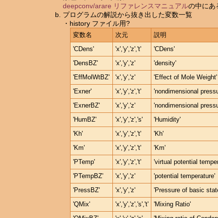
deepconv/arare リファレンスマニュアル
の中にあ
プログラムの解説から抜き出した変数一覧
・history ファイル用?
変数名
次元
説明
'CDens'
'x','y','z','t'
'CDens'
'DensBZ'
'x','y','z'
'density'
'EffMolWtBZ'
'x','y','z'
'Effect of Mole Weight'
'Exner'
'x','y','z','t'
'nondimensional pressu
'ExnerBZ'
'x','y','z'
'nondimensional pressu
'HumBZ'
'x','y','z','s'
'Humidity'
'Kh'
'x','y','z','t'
'Kh'
'Km'
'x','y','z','t'
'Km'
'PTemp'
'x','y','z','t'
'virtual potential tempe
'PTempBZ'
'x','y','z'
'potential temperature'
'PressBZ'
'x','y','z'
'Pressure of basic stat
'QMix'
'x','y','z','s','t'
'Mixing Ratio'