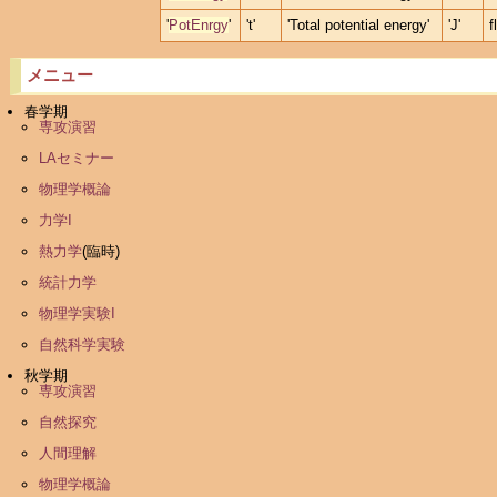
'
PotEnrgy
'
't'
'Total potential energy'
'J'
f
メニュー
春学期
専攻演習
LAセミナー
物理学概論
力学I
熱力学
(臨時)
統計力学
物理学実験I
自然科学実験
秋学期
専攻演習
自然探究
人間理解
物理学概論