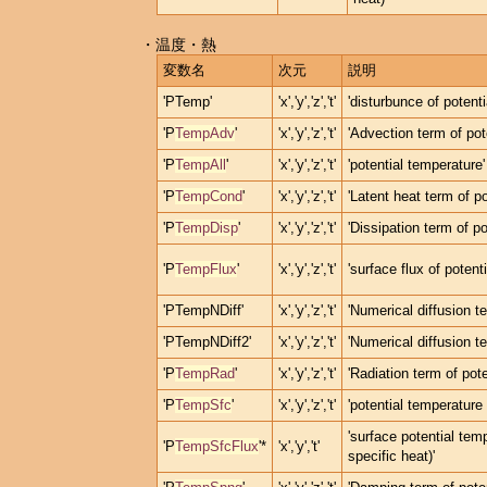
・温度・熱
変数名
次元
説明
'PTemp'
'x','y','z','t'
'disturbunce of potent
'P
TempAdv
'
'x','y','z','t'
'Advection term of pot
'P
TempAll
'
'x','y','z','t'
'potential temperature'
'P
TempCond
'
'x','y','z','t'
'Latent heat term of p
'P
TempDisp
'
'x','y','z','t'
'Dissipation term of po
'P
TempFlux
'
'x','y','z','t'
'surface flux of potent
'PTempNDiff'
'x','y','z','t'
'Numerical diffusion t
'PTempNDiff2'
'x','y','z','t'
'Numerical diffusion te
'P
TempRad
'
'x','y','z','t'
'Radiation term of pot
'P
TempSfc
'
'x','y','z','t'
'potential temperature
'surface potential tem
'P
TempSfcFlux
'*
'x','y','t'
specific heat)'