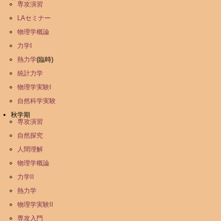
専攻演習
LAセミナー
物理学概論
力学I
熱力学
(臨時)
統計力学
物理学実験I
自然科学実験
秋学期
専攻演習
自然探究
人間理解
物理学概論
力学II
熱力学
物理学実験II
専攻入門