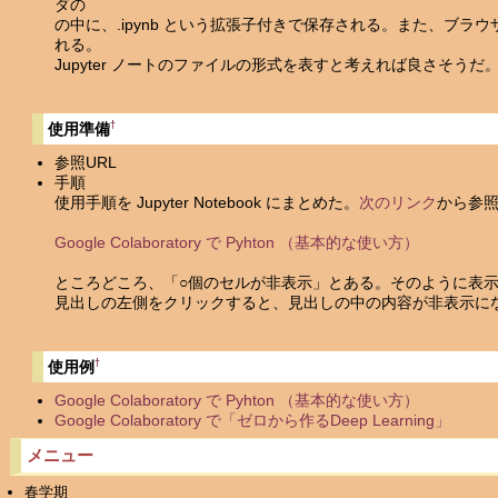
ダの
の中に、.ipynb という拡張子付きで保存される。また、ブ
れる。
Jupyter ノートのファイルの形式を表すと考えれば良さそうだ
†
使用準備
参照URL
手順
使用手順を Jupyter Notebook にまとめた。
次のリンク
から参
Google Colaboratory で Pyhton （基本的な使い方）
ところどころ、「○個のセルが非表示」とある。そのように表
見出しの左側をクリックすると、見出しの中の内容が非表示に
†
使用例
Google Colaboratory で Pyhton （基本的な使い方）
Google Colaboratory で「ゼロから作るDeep Learning」
メニュー
春学期