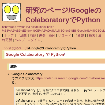
研究のページ/Googleの
ColaboratoryでPython
https://robo.mydns.jp/Lecture/index.php?
%B8%A6%B5%E6%A4%CE%A5%DA%A1%BC%A5%B8/Google%A4%CEColabo
[
トップ
] [
編集
|
凍結
|
差分
|
添付
|
リロード
] [
新規
|
|
検索
|
最
終更新
|
ヘルプ
|
ログイン
]
Top
/
研究のページ
/
GoogleのColaboratoryでPython
Google Colaboratory で Python
†
†
単語
Google Colaboratory
そのアクセス先
https://colab.research.google.com/notebooks/
る。
Colaboratory は、完全にクラウドで実行される Jupyter ノート
設定不要で、無料でご利用になれます。

Colaboratory を使用すると、コードの記述と実行、解析の保存や
ピューティング リソースへのアクセスなどをブラウザからすべて無料