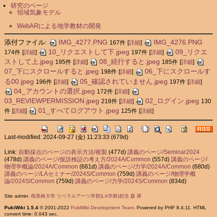
研究のページ
領域気象モデル
WebARによる地学教材の開発
添付ファイル:
IMG_4277.PNG
IMG_4276.PNG
167件
[
詳細
]
10_リクエストして下.jpeg
09_リクエ
174件
[
詳細
]
197件
[
詳細
]
ストして上.jpeg
08_続行すると.jpeg
195件
[
詳細
]
185件
[
詳細
]
07_下にスクロールすると.jpeg
06_下にスクロールす
198件
[
詳細
]
る00.jpeg
05_確認されていません.jpeg
196件
[
詳細
]
197件
[
詳細
]
04_アカウントの選択.jpeg
172件
[
詳細
]
03_REVIEWPERMISSION.jpeg
02_ログイン.jpeg
218件
[
詳細
]
130
01_すべてログアウト.jpeg
件
[
詳細
]
125件
[
詳細
]
Last-modified: 2024-09-27 (金) 11:23:33
(679d)
Link:
自動採点のページの表示方法/複製
(477d)
講義のページ/Seminar2024
(478d)
講義のページ/仮説検証の考え方/2024A/Common
(557d)
講義のページ/
物理学概論/2024A/Common
(661d)
講義のページ/力学/2024A/Common
(680d)
講義のページ/LAセミナー/2024S/Common
(759d)
講義のページ/物理学概
論/2024S/Common
(759d)
講義のページ/力学/2024S/Common
(834d)
Site admin:
桜美林大学 リベラルアーツ学群(LA学群)担当 森 厚
PukiWiki 1.5.4
© 2001-2022
PukiWiki Development Team
. Powered by PHP 8.4.11. HTML
convert time: 0.043 sec.