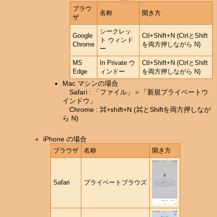
ブラウ
名称
開き方
ザ
シークレッ
Google
Ctl+Shift+N (CtrlとShift
ト ウィンド
Chrome
を両方押しながら N)
ー
MS
In Private ウ
Ctl+Shift+N (CtrlとShift
Edge
ィンドー
を両方押しながら N)
Mac マシンの場合
Safari : 「ファイル」＞「新規プライベートウ
インドウ」
Chrome : ⌘+shift+N (⌘とShiftを両方押しなが
ら N)
iPhone の場合
ブラウザ
名称
開き方
Safari
プライベートブラウズ