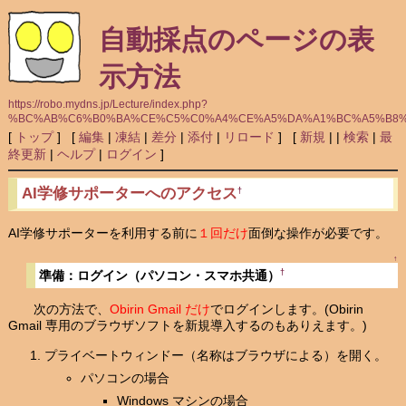
自動採点のページの表
示方法
https://robo.mydns.jp/Lecture/index.php?
%BC%AB%C6%B0%BA%CE%C5%C0%A4%CE%A5%DA%A1%BC%A5%B8
[
トップ
] [
編集
|
凍結
|
差分
|
添付
|
リロード
] [
新規
|
|
検索
|
最
終更新
|
ヘルプ
|
ログイン
]
AI学修サポーターへのアクセス
†
AI学修サポーターを利用する前に
１回だけ
面倒な操作が必要です。
↑
†
準備：ログイン（パソコン・スマホ共通）
次の方法で、
Obirin Gmail だけ
でログインします。(Obirin
Gmail 専用のブラウザソフトを新規導入するのもありえます。)
プライベートウィンドー（名称はブラウザによる）を開く。
パソコンの場合
Windows マシンの場合