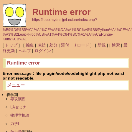
Runtime error
https://robo.mydns.jp/Lecture/index.php?
%B9%D6%B5%C1%A4%CE%A5%DA%A1%BC%A5%B8/Python%A4%CE%A
%A3%B2Leap+Frog%CB%A1%A4%C84%BC%A1%A4%CERunge-
Kutta%CB%A1
[
トップ
] [
編集
|
凍結
|
差分
|
添付
|
リロード
] [
新規
|
|
検索
|
最
終更新
|
ヘルプ
|
ログイン
]
Runtime error
Error message : file plugin/code/codehighlight.php not exist
or not readable.
メニュー
春学期
専攻演習
LAセミナー
物理学概論
力学I
熱力学
(臨時)