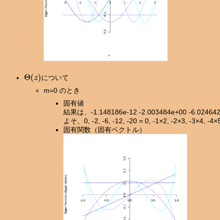
Θ
(
z
)
について
m=0 のとき
固有値
結果は、-1.148186e-12 -2.003484e+00 -6.0246
よそ、0, -2, -6, -12, -20 = 0, -1×2, -2×3, -3×4,
固有関数（固有ベクトル）