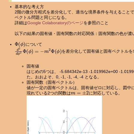
基本的な考え方
2階の微分方程式を差分化して、適当な境界条件を与えること
ベクトル問題と同じになる。
詳細は
Google Colaboratoryのページ
を参照のこと
以下の結果の固有値・固有関数の対応関係：固有関数の色が濃
Φ
(
ϕ
)
について
d
2
d
ϕ
2
Φ
(
ϕ
)
=
−
m
2
Φ
(
ϕ
)
を差分化して固有値と固有ベクトルを
固有値
はじめの5つは、 -5.684342e-13 -1.019962e+00 -1.0199
た。おおよそ、0, -1, -1, -4, -4 となる。
固有関数（固有ベクトル）
値が一定の固有ベクトルは、固有値ゼロに対応し、図中に
m
=
±
2
現れている2つの関数は
に対応している。