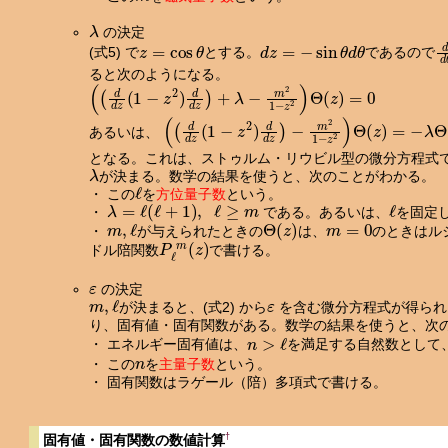
λ
の決定
z
=
cos
θ
d
z
=
−
sin
θ
d
θ
d
(式5) で
とする。
であるので
ると次のようになる。
(
(
d
d
z
(
1
−
z
2
)
d
d
z
)
+
λ
−
m
2
1
−
z
2
)
Θ
(
z
)
=
0
(
(
d
d
z
(
1
−
z
2
)
d
d
z
)
−
m
2
1
−
z
2
)
Θ
(
z
)
=
−
λ
Θ
(
あるいは、
となる。これは、ストゥルム・リウビル型の微分方程式
λ
が決まる。数学の結果を使うと、次のことがわかる。
ℓ
・ この
を
方位量子数
という。
λ
=
ℓ
(
ℓ
+
1
)
,
ℓ
≥
m
ℓ
・
である。あるいは、
を固定
m
,
ℓ
Θ
(
z
)
m
=
0
・
が与えられたときの
は、
のときはル
P
ℓ
m
(
z
)
ドル陪関数
で書ける。
ε
の決定
m
,
ℓ
ε
が決まると、(式2) から
を含む微分方程式が得られ
り、固有値・固有関数がある。数学の結果を使うと、次
n
>
ℓ
・ エネルギー固有値は、
を満足する自然数として
n
・ この
を
主量子数
という。
・ 固有関数はラゲール（陪）多項式で書ける。
†
固有値・固有関数の数値計算