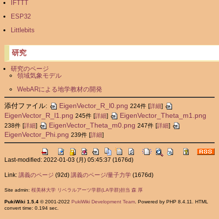
IFTTT
ESP32
Littlebits
研究
研究のページ
領域気象モデル
WebARによる地学教材の開発
添付ファイル:
EigenVector_R_l0.png
224件
[
詳細
]
EigenVector_R_l1.png
EigenVector_Theta_m1.png
245件
[
詳細
]
EigenVector_Theta_m0.png
238件
[
詳細
]
247件
[
詳細
]
EigenVector_Phi.png
239件
[
詳細
]
Last-modified: 2022-01-03 (月) 05:45:37
(1676d)
Link:
講義のページ
(92d)
講義のページ/量子力学
(1676d)
Site admin:
桜美林大学 リベラルアーツ学群(LA学群)担当 森 厚
PukiWiki 1.5.4
© 2001-2022
PukiWiki Development Team
. Powered by PHP 8.4.11. HTML
convert time: 0.194 sec.