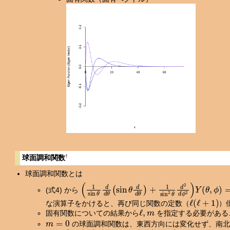
†
球面調和関数
球面調和関数とは
(
1
sin
θ
d
d
θ
(
sin
θ
d
d
θ
)
+
1
sin
2
θ
d
2
d
ϕ
2
)
Y
(
θ
,
(式4) から
ℓ
(
ℓ
+
1
)
な演算子をかけると、再び同じ関数の定数（
）
ℓ
,
m
固有関数についての結果から
を指定する必要がある
m
=
0
の球面調和関数は、東西方向には変化せず、南北
m
=
ℓ