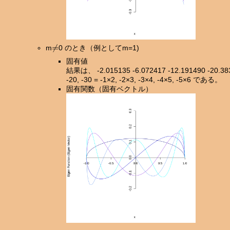
≠
m
0 のとき（例としてm=1)
固有値
結果は、 -2.015135 -6.072417 -12.191490 -20
-20, -30 = -1×2, -2×3, -3×4, -4×5, -5×6 である。
固有関数（固有ベクトル）