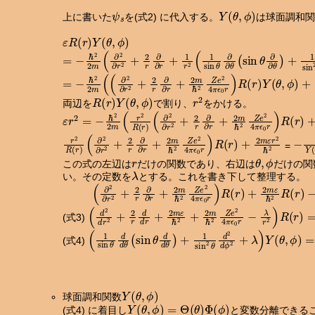
ψ
s
Y
(
θ
,
ϕ
)
上に書いた
を(式2) に代入する。
は球面調和関
ε
R
(
r
)
Y
(
θ
,
ϕ
)
=
−
ℏ
2
2
m
(
∂
2
∂
r
2
+
2
r
∂
∂
r
+
1
r
2
(
1
sin
θ
∂
∂
θ
(
sin
θ
∂
∂
θ
)
+
1
s
=
−
ℏ
2
2
m
(
(
∂
2
∂
r
2
+
2
r
∂
∂
r
+
2
m
ℏ
2
Z
e
2
4
π
ϵ
0
r
)
R
(
r
)
Y
(
θ
,
R
(
r
)
Y
(
θ
,
ϕ
)
r
2
両辺を
で割り、
をかける。
ε
(
1
r
2
sin
=
−
θ
ℏ
∂
2
∂
2
θ
m
(
sin
(
r
2
θ
R
∂
∂
(
r
θ
)
)
(
+
∂
2
1
∂
sin
r
2
2
+
θ
2
∂
r
∂
2
∂
∂
r
ϕ
+
2
2
)
m
Y
(
ℏ
θ
2
,
Z
ϕ
e
)
)
2
4
π
ϵ
0
r
)
r
(
2
∂
2
R
∂
(
r
r
2
)
+
2
r
∂
∂
r
+
2
m
ℏ
2
Z
e
2
4
π
ϵ
0
r
)
R
(
r
)
+
2
m
ε
r
2
ℏ
2
−
(
1
1
si
Y
=
r
θ
,
ϕ
この式の左辺は
だけの関数であり、右辺は
だけの関
λ
い。その定数を
とする。これを書き下して整理する。
(
−
∂
λ
2
r
∂
2
r
R
2
+
(
r
2
)
=
r
∂
0
∂
r
+
2
m
ℏ
2
Z
e
2
4
π
ϵ
0
r
)
R
(
r
)
+
2
m
ε
ℏ
2
(
d
2
d
r
2
+
2
r
d
d
r
+
2
m
ε
ℏ
2
+
2
m
ℏ
2
Z
e
2
4
π
ϵ
0
r
−
λ
r
2
)
(式3)
(
1
sin
θ
d
d
θ
(
sin
θ
d
d
θ
)
+
1
sin
2
θ
d
2
d
ϕ
2
+
λ
)
Y
(
θ
,
ϕ
)
(式4)
Y
(
θ
,
ϕ
)
球面調和関数
Y
(
θ
,
ϕ
)
=
Θ
(
θ
)
Φ
(
ϕ
)
(式4) に着目し
と変数分離できるこ