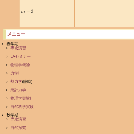
m
=
3
─
─
メニュー
春学期
専攻演習
LAセミナー
物理学概論
力学I
熱力学
(臨時)
統計力学
物理学実験I
自然科学実験
秋学期
専攻演習
自然探究