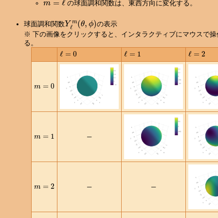
の球面調和関数は、東西方向に変化する。
Y
ℓ
m
(
θ
,
ϕ
)
球面調和関数
の表示
※ 下の画像をクリックすると、インタラクティブにマウスで
る。
ℓ
=
0
ℓ
=
1
ℓ
=
2
m
=
0
m
=
1
─
m
=
2
─
─