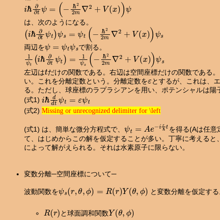
i
ℏ
∂
∂
t
ψ
=
(
−
ℏ
2
2
m
∇
2
+
V
(
x
)
)
ψ
は、次のようになる。
(
i
ℏ
∂
∂
t
ψ
t
)
ψ
s
=
ψ
t
(
−
ℏ
2
2
m
∇
2
+
V
(
x
)
)
ψ
s
ψ
=
ψ
t
ψ
s
両辺を
で割る。
1
ψ
t
(
i
ℏ
∂
∂
t
ψ
t
)
=
1
ψ
s
(
−
ℏ
2
2
m
∇
2
+
V
(
x
)
)
ψ
s
t
左辺は
だけの関数である。右辺は空間座標だけの関数である。
ε
い。これを分離定数という。分離定数を
とするが、これは、
る。ただし、球座標のラプラシアンを用い、ポテンシャルは陽
i
ℏ
d
d
t
ψ
t
=
ε
ψ
t
(式1)
Missing or unrecognized delimiter for \left
(式2)
Missing or unrecognized delimiter for \left
ψ
t
=
A
e
−
i
ε
ℏ
t
(式1) は、簡単な微分方程式で、
を得る(Aは任
て、はじめからこの解を仮定することが多い。丁寧に考えると
によって解がえられる。それは水素原子に限らない。
変数分離─空間座標について─
ψ
s
(
r
,
θ
,
ϕ
)
=
R
(
r
)
Y
(
θ
,
ϕ
)
波動関数を
と変数分離を仮定する
R
(
r
)
Y
(
θ
,
ϕ
)
と球面調和関数