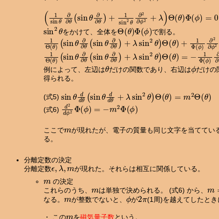
(
1
sin
θ
∂
∂
θ
(
sin
θ
∂
∂
θ
)
+
1
sin
2
θ
∂
2
∂
ϕ
2
+
λ
)
Θ
(
θ
)
Φ
(
ϕ
)
=
0
sin
2
θ
Θ
(
θ
)
Φ
(
ϕ
)
をかけて、全体を
で割る。
1
Θ
(
θ
)
(
sin
θ
∂
∂
θ
(
sin
θ
∂
∂
θ
)
+
λ
sin
2
θ
)
Θ
(
θ
)
+
1
Φ
(
ϕ
)
∂
2
∂
1
(
sin
Θ
(
θ
θ
)
∂
∂
θ
(
sin
θ
∂
∂
θ
)
+
λ
sin
2
θ
)
Θ
(
θ
)
=
−
1
Φ
(
ϕ
)
∂
2
∂
ϕ
2
Φ
(
θ
ϕ
例によって、左辺は
だけの関数であり、右辺は
だけの
得られる。
sin
θ
d
d
θ
(
sin
θ
d
d
θ
+
λ
sin
2
θ
)
Θ
(
θ
)
=
m
2
Θ
(
θ
)
(式5)
d
2
d
ϕ
2
Φ
(
ϕ
)
=
−
m
2
Φ
(
ϕ
)
(式6)
m
ここで
が現れたが、電子の質量も同じ文字を当ててい
る。
分離定数の決定
ϵ
,
λ
,
m
分離定数
が現れた。それらは相互に関係している。
m
の決定
m
m
これらのうち、
は単独で決められる。 (式6) から、
m
ϕ
2
π
なる。
が整数でないと、
が
(1周)を越えてしたと
m
・ この
を
磁気量子数
という。