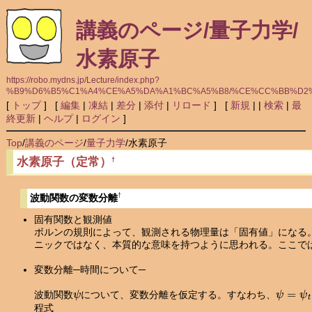
講義のページ/量子力学/
水素原子
https://robo.mydns.jp/Lecture/index.php?
%B9%D6%B5%C1%A4%CE%A5%DA%A1%BC%A5%B8/%CE%CC%BB%D2
[
トップ
] [
編集
|
凍結
|
差分
|
添付
|
リロード
] [
新規
|
|
検索
|
最
終更新
|
ヘルプ
|
ログイン
]
Top
/
講義のページ
/
量子力学
/
水素原子
水素原子（定常）
†
†
波動関数の変数分離
固有関数と観測値
ボルンの規則によって、観測される物理量は「固有値」になる
ニックではなく、本質的な意味を持つように思われる。ここで
変数分離─時間について─
ψ
ψ
=
ψ
t
(
t
波動関数
について、変数分離を仮定する。すなわち、
程式