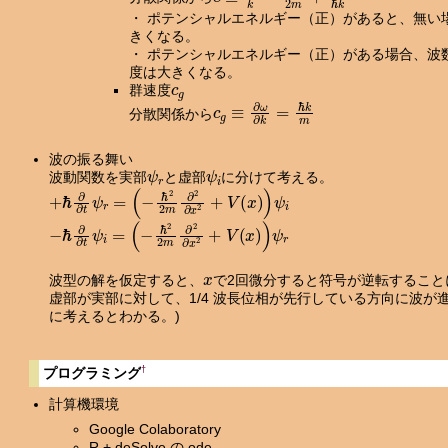
・ ポテンシャルエネルギー（正）があると、無い
きくなる。
・ ポテンシャルエネルギー（正）がある場合、波
度は大きくなる。
c
g
群速度
c
g
≡
∂
ω
∂
k
=
ℏ
k
m
分散関係から
波の振る舞い
ψ
r
ψ
i
波動関数を実部
と虚部
に分けて考える。
+
ℏ
∂
∂
t
ψ
r
=
(
−
ℏ
2
2
m
∂
2
∂
x
2
+
V
(
x
)
)
ψ
i
−
ℏ
∂
∂
t
ψ
i
=
(
−
ℏ
2
2
m
∂
2
∂
x
2
+
V
(
x
)
)
ψ
r
x
波型の解を仮定すると、
で2回微分すると符号が逆転すること
虚部が実部に対して、1/4 波長位相が先行している方向に波が
に考えるとわかる。)
†
プログラミング
計算機環境
Google Colaboratory
R + deSolve の ode