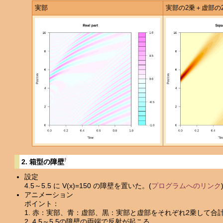
実部
実部の2乗＋虚部の
†
2. 箱型の障壁
設定
4.5～5.5 に V(x)=150 の障壁を置いた。(
プログラムへのリンク
アニメーション
ポイント：
1. 赤：実部、青：虚部、黒：実部と虚部をそれぞれ2乗して合
2. 4.5～5.5の障壁の両端で反射が起こる。