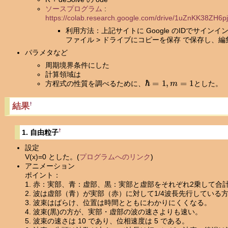
ソースプログラム
:
https://colab.research.google.com/drive/1uZnKK38ZH6
利用方法：上記サイトに Google のIDでサイン
ファイル > ドライブにコピーを保存 で保存し、
パラメタなど
周期境界条件にした
計算領域は
ℏ
=
1
,
m
=
1
方程式の性質を調べるために、
とした。
結果
†
†
1. 自由粒子
設定
V(x)=0 とした。(
プログラムへのリンク
)
アニメーション
ポイント：
1. 赤：実部、青：虚部、黒：実部と虚部をそれぞれ2乗して合
2. 波は虚部（青）が実部（赤）に対して1/4波長先行している
3. 波束はばらけ、位置は時間とともにわかりにくくなる。
4. 波束(黒)の方が、実部・虚部の波の速さよりも速い。
5. 波束の速さは 10 であり、位相速度は 5 である。