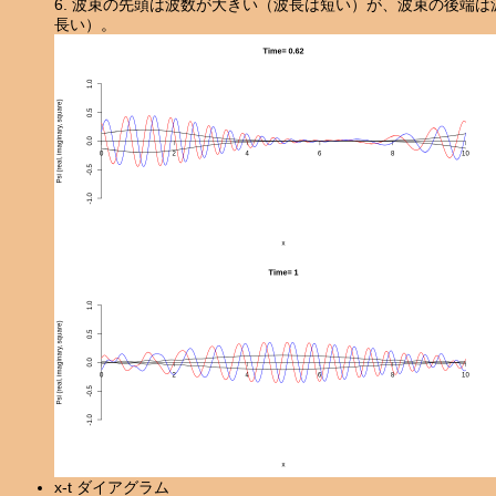
6. 波束の先頭は波数が大きい（波長は短い）が、波束の後端
長い）。
x-t ダイアグラム