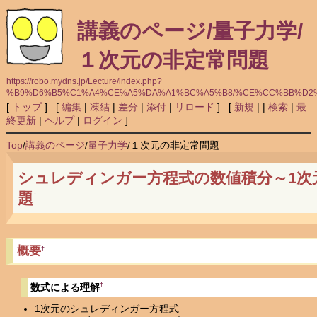
講義のページ/量子力学/
１次元の非定常問題
https://robo.mydns.jp/Lecture/index.php?
%B9%D6%B5%C1%A4%CE%A5%DA%A1%BC%A5%B8/%CE%CC%BB%D2
[
トップ
] [
編集
|
凍結
|
差分
|
添付
|
リロード
] [
新規
|
|
検索
|
最
終更新
|
ヘルプ
|
ログイン
]
Top
/
講義のページ
/
量子力学
/
１次元の非定常問題
シュレディンガー方程式の数値積分～1次
題
†
概要
†
†
数式による理解
1次元のシュレディンガー方程式