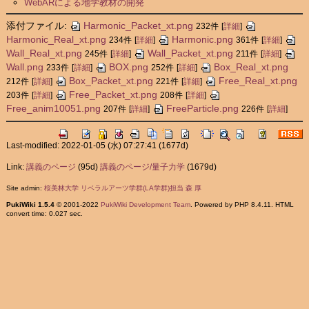
WebARによる地学教材の開発
添付ファイル:
Harmonic_Packet_xt.png
232件
[
詳細
]
Harmonic_Real_xt.png
Harmonic.png
234件
[
詳細
]
361件
[
詳細
]
Wall_Real_xt.png
Wall_Packet_xt.png
245件
[
詳細
]
211件
[
詳細
]
Wall.png
BOX.png
Box_Real_xt.png
233件
[
詳細
]
252件
[
詳細
]
Box_Packet_xt.png
Free_Real_xt.png
212件
[
詳細
]
221件
[
詳細
]
Free_Packet_xt.png
203件
[
詳細
]
208件
[
詳細
]
Free_anim10051.png
FreeParticle.png
207件
[
詳細
]
226件
[
詳細
]
Last-modified: 2022-01-05 (水) 07:27:41
(1677d)
Link:
講義のページ
(95d)
講義のページ/量子力学
(1679d)
Site admin:
桜美林大学 リベラルアーツ学群(LA学群)担当 森 厚
PukiWiki 1.5.4
© 2001-2022
PukiWiki Development Team
. Powered by PHP 8.4.11. HTML
convert time: 0.027 sec.