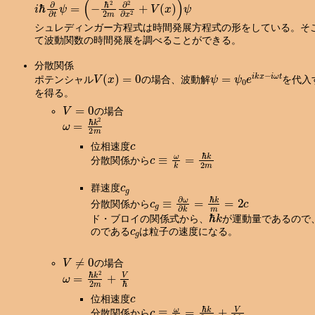
i
ℏ
∂
∂
t
ψ
=
(
−
ℏ
2
2
m
∂
2
∂
x
2
+
V
(
x
)
)
ψ
シュレディンガー方程式は時間発展方程式の形をしている。そ
て波動関数の時間発展を調べることができる。
分散関係
V
(
x
)
=
0
ψ
=
ψ
0
e
i
k
x
−
i
ω
t
ポテンシャル
の場合、波動解
を代入
を得る。
V
=
0
の場合
ω
=
ℏ
k
2
2
m
c
位相速度
c
≡
ω
k
=
ℏ
k
2
m
分散関係から
c
g
群速度
c
g
≡
∂
ω
∂
k
=
ℏ
k
m
=
2
c
分散関係から
ℏ
k
ド・ブロイの関係式から、
が運動量であるので
c
g
のである
は粒子の速度になる。
V
≠
0
の場合
ω
=
ℏ
k
2
2
m
+
V
ℏ
c
位相速度
c
≡
ω
k
=
ℏ
k
2
m
+
V
ℏ
k
分散関係から