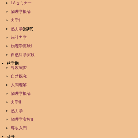
LAセミナー
物理学概論
力学I
熱力学
(臨時)
統計力学
物理学実験I
自然科学実験
秋学期
専攻演習
自然探究
人間理解
物理学概論
力学II
熱力学
物理学実験II
専攻入門
番外