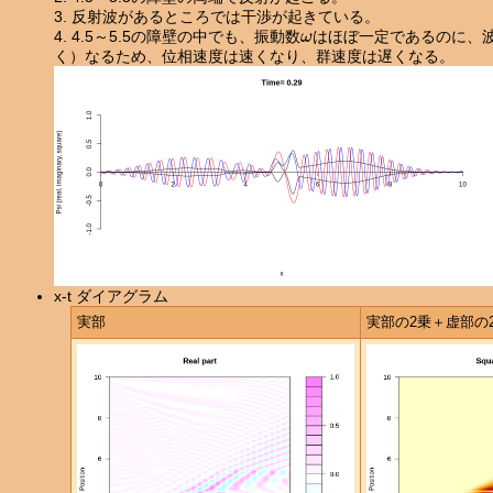
3. 反射波があるところでは干渉が起きている。
ω
4. 4.5～5.5の障壁の中でも、振動数
はほぼ一定であるのに、
く）なるため、位相速度は速くなり、群速度は遅くなる。
x-t ダイアグラム
実部
実部の2乗＋虚部の