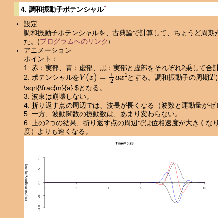
†
4. 調和振動子ポテンシャル
設定
調和振動子ポテンシャルを、古典論で計算して、ちょうど周期
た。(
プログラムへのリンク
)
アニメーション
ポイント：
1. 赤：実部、青：虚部、黒：実部と虚部をそれぞれ2乗して合
V
(
x
)
=
1
2
a
x
2
T
2. ポテンシャルを
とする。調和振動子の周期
\sqrt{\frac{m}{a} $となる。
3. 波束は崩壊しない。
4. 折り返す点の周辺では、波長が長くなる（波数と運動量がゼ
5. 一方、波動関数の振動数は、あまり変わらない。
6. 上の2つの結果、折り返す点の周辺では位相速度が大きくな
度）よりも速くなる。