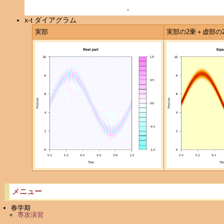
x-t ダイアグラム
実部
実部の2乗＋虚部の
メニュー
春学期
専攻演習