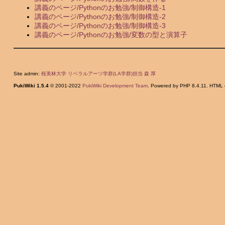
講義のページ/Pythonのお勉強/制御構造-1
講義のページ/Pythonのお勉強/制御構造-2
講義のページ/Pythonのお勉強/制御構造-3
講義のページ/Pythonのお勉強/変数の型と演算子
Site admin:
桜美林大学 リベラルアーツ学群(LA学群)担当 森 厚
PukiWiki 1.5.4
© 2001-2022
PukiWiki Development Team
. Powered by PHP 8.4.11. HTML c