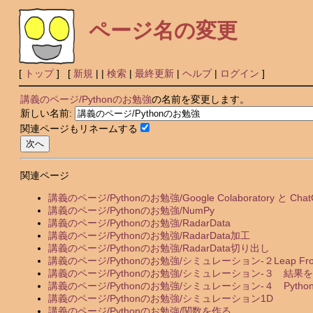
ページ名の変更
[
トップ
] [
新規
|
|
検索
|
最終更新
|
ヘルプ
|
ログイン
]
講義のページ/Pythonのお勉強
の名前を変更します。
新しい名前:
関連ページもリネームする
関連ページ
講義のページ/Pythonのお勉強/Google Colaboratory と Cha
講義のページ/Pythonのお勉強/NumPy
講義のページ/Pythonのお勉強/RadarData
講義のページ/Pythonのお勉強/RadarData加工
講義のページ/Pythonのお勉強/RadarData切り出し
講義のページ/Pythonのお勉強/シミュレーション-２Leap Frog
講義のページ/Pythonのお勉強/シミュレーション-３ 結果
講義のページ/Pythonのお勉強/シミュレーション-４ Pytho
講義のページ/Pythonのお勉強/シミュレーション1D
講義のページ/Pythonのお勉強/関数を作る