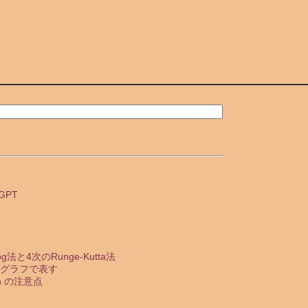
tGPT
法と4次のRunge-Kutta法
をグラフで表す
n の注意点