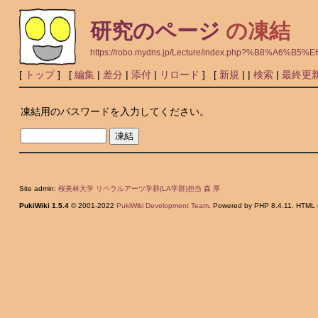
研究のページ
の凍結
https://robo.mydns.jp/Lecture/index.php?%B8%A
[
トップ
] [
編集
|
差分
|
添付
|
リロード
] [
新規
|
|
検索
|
最終更
凍結用のパスワードを入力してください。
Site admin:
桜美林大学 リベラルアーツ学群(LA学群)担当 森 厚
PukiWiki 1.5.4
© 2001-2022
PukiWiki Development Team
. Powered by PHP 8.4.11. HTML c