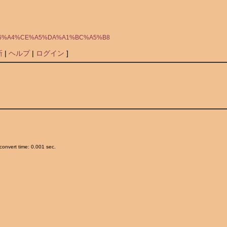
6%B5%E6%A4%CE%A5%DA%A1%BC%A5%B8
新
|
ヘルプ
|
ログイン
]
onvert time: 0.001 sec.