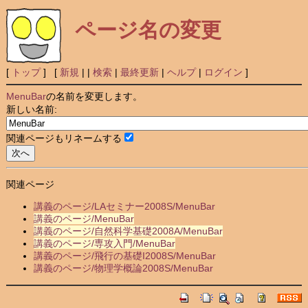
ページ名の変更
[
トップ
] [
新規
|
|
検索
|
最終更新
|
ヘルプ
|
ログイン
]
MenuBar
の名前を変更します。
新しい名前:
関連ページもリネームする
関連ページ
講義のページ/LAセミナー2008S/MenuBar
講義のページ/MenuBar
講義のページ/自然科学基礎2008A/MenuBar
講義のページ/専攻入門/MenuBar
講義のページ/飛行の基礎I2008S/MenuBar
講義のページ/物理学概論2008S/MenuBar