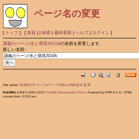
ページ名の変更
[
トップ
] [
新規
|
|
検索
|
最終更新
|
ヘルプ
|
ログイン
]
講義のページ/水と環境2010A
の名前を変更します。
新しい名前:
Site admin:
桜美林大学 リベラルアーツ学群(LA学群)担当 森 厚
PukiWiki 1.5.4
© 2001-2022
PukiWiki Development Team
. Powered by PHP 8.4.11. HTML
convert time: 0.019 sec.