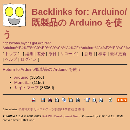
Backlinks for: Arduino/
既製品の Arduino を使
う
https://robo.mydns.jp/Lecture/?
Arduino/%B4%FB%C0%BD%C9%CA%A4%CE+Arduino+%A4%F2%BB%C8%
[
トップ
] [
編集
|
差分
|
添付
|
リロード
] [
新規
|
|
検索
|
最終更新
|
ヘルプ
|
ログイン
]
Return to Arduino/既製品の Arduino を使う
Arduino
(3859d)
MenuBar
(115d)
サイトマップ
(3606d)
Site admin:
桜美林大学 リベラルアーツ学群(LA学群)担当 森 厚
PukiWiki 1.5.4
© 2001-2022
PukiWiki Development Team
. Powered by PHP 8.4.11. HTML
convert time: 0.021 sec.