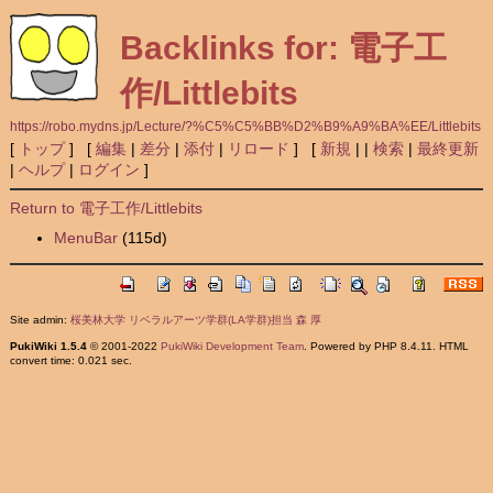
Backlinks for: 電子工
作/Littlebits
https://robo.mydns.jp/Lecture/?%C5%C5%BB%D2%B9%A9%BA%EE/Littlebits
[
トップ
] [
編集
|
差分
|
添付
|
リロード
] [
新規
|
|
検索
|
最終更新
|
ヘルプ
|
ログイン
]
Return to 電子工作/Littlebits
MenuBar
(115d)
Site admin:
桜美林大学 リベラルアーツ学群(LA学群)担当 森 厚
PukiWiki 1.5.4
© 2001-2022
PukiWiki Development Team
. Powered by PHP 8.4.11. HTML
convert time: 0.021 sec.