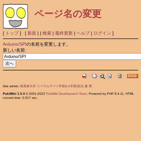
ページ名の変更
[
トップ
] [
新規
|
|
検索
|
最終更新
|
ヘルプ
|
ログイン
]
Arduino/SPI
の名前を変更します。
新しい名前:
Site admin:
桜美林大学 リベラルアーツ学群(LA学群)担当 森 厚
PukiWiki 1.5.4
© 2001-2022
PukiWiki Development Team
. Powered by PHP 8.4.11. HTML
convert time: 0.017 sec.