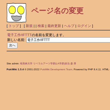
ページ名の変更
[
トップ
] [
新規
|
|
検索
|
最終更新
|
ヘルプ
|
ログイン
]
電子工作/IFTTT
の名前を変更します。
新しい名前:
Site admin:
桜美林大学 リベラルアーツ学群(LA学群)担当 森 厚
PukiWiki 1.5.4
© 2001-2022
PukiWiki Development Team
. Powered by PHP 8.4.11. HTML c