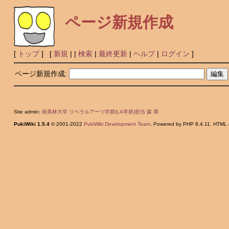
ページ新規作成
[
トップ
] [
新規
|
|
検索
|
最終更新
|
ヘルプ
|
ログイン
]
ページ新規作成:
Site admin:
桜美林大学 リベラルアーツ学群(LA学群)担当 森 厚
PukiWiki 1.5.4
© 2001-2022
PukiWiki Development Team
. Powered by PHP 8.4.11. HTML c