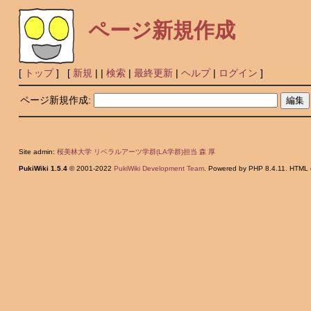
ページ新規作成
[
トップ
] [
新規
|
|
検索
|
最終更新
|
ヘルプ
|
ログイン
]
ページ新規作成:
Site admin:
桜美林大学 リベラルアーツ学群(LA学群)担当 森 厚
PukiWiki 1.5.4
© 2001-2022
PukiWiki Development Team
. Powered by PHP 8.4.11. HTML c