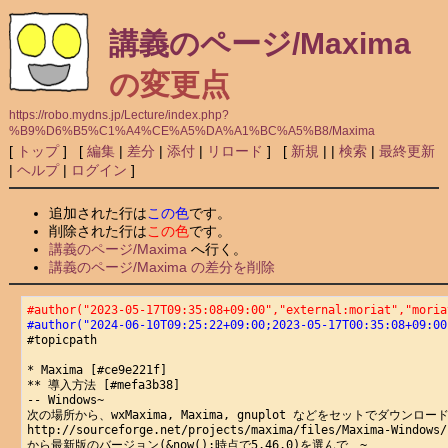
講義のページ/Maxima
の変更点
https://robo.mydns.jp/Lecture/index.php?
%B9%D6%B5%C1%A4%CE%A5%DA%A1%BC%A5%B8/Maxima
[
トップ
] [
編集
|
差分
|
添付
|
リロード
] [
新規
|
|
検索
|
最終更新
|
ヘルプ
|
ログイン
]
追加された行は
この色
です。
削除された行は
この色
です。
講義のページ/Maxima
へ行く。
講義のページ/Maxima の差分を削除
#author("2023-05-17T09:35:08+09:00","external:moriat","moria
#author("2024-06-10T09:25:22+09:00;2023-05-17T00:35:08+09:00
#topicpath

* Maxima [#ce9e221f]

** 導入方法 [#mefa3b38]

-- Windows~

次の場所から、wxMaxima, Maxima, gnuplot などをセットでダウンロー
http://sourceforge.net/projects/maxima/files/Maxima-Windows/ 
から最新版のバージョン(&now();時点で5.46.0)を選んで、~
