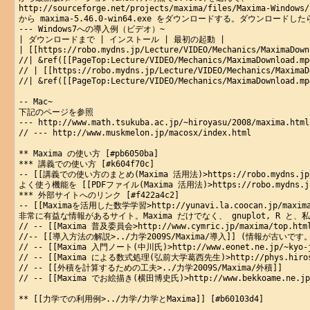
http://sourceforge.net/projects/maxima/files/Maxima-Windows/
から maxima-5.46.0-win64.exe をダウンロードする。ダウンロード
--- Windows7への導入例（ビデオ）~

| ダウンロードまで | インストール | 最初の起動 |

| [[https://robo.mydns.jp/Lecture/VIDEO/Mechanics/MaximaDown
//| &ref([[PageTop:Lecture/VIDEO/Mechanics/MaximaDownload.mp
// | [[https://robo.mydns.jp/Lecture/VIDEO/Mechanics/MaximaD
//| &ref([[PageTop:Lecture/VIDEO/Mechanics/MaximaDownload.mp
-- Mac~

下記のページを参照

--- http://www.math.tsukuba.ac.jp/~hiroyasu/2008/maxima.html

// --- http://www.muskmelon.jp/macosx/index.html

** Maxima の使い方 [#pb6050ba]

*** 講義での使い方 [#k604f70c]

-- [[講義での使い方のまとめ(Maxima 活用法)>https://robo.mydns.jp/Lec
よく使う機能を [[PDFファイル(Maxima 活用法)>https://robo.mydns.jp/
*** 外部サイトへのリンク [#f422a4c2]

-- [[Maximaを活用した数学学習>http://yunavi.la.coocan.jp/maxima2
非常に有益な情報があるサイト。Maxima だけでなく、 gnuplot, R と
// -- [[Maxima 普及委員会>http://www.cymric.jp/maxima/top.html
//-- [[導入方法の解説>../力学2009S/Maxima/導入]] (情報が古いです。
// -- [[Maxima 入門ノート(中川氏)>http://www.eonet.ne.jp/~kyo-ju
// -- [[Maxima による数式処理(弘前大学葛西先生)>http://phys.hirosaki
// -- [[外積を計算するための工夫>../力学2009S/Maxima/外積]]

// -- [[Maxima でお絵描き(横田博史氏)>http://www.bekkoame.ne.jp/~p
** [[力学での利用例>../力学/力学とMaxima]] [#b60103d4]
