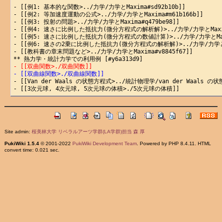
- [[例1: 基本的な関数>../力学/力学とMaxima#sd92b10b]]

- [[例2: 等加速度運動の公式>../力学/力学とMaxima#m61b166b]]

- [[例3: 投射の問題>../力学/力学とMaxima#q479be98]]

- [[例4: 速さに比例した抵抗力(微分方程式の解析解)>../力学/力学とMaxima#
- [[例5: 速さに比例した抵抗力(微分方程式の数値計算)>../力学/力学とMaxima
- [[例6: 速さの2乗に比例した抵抗力(微分方程式の解析解)>../力学/力学とMaxi
- [[教科書の章末問題など>../力学/力学とMaxima#v8845f67]]

- [[双曲関数>./双曲関数]]
- [[双曲線関数>./双曲線関数]]
- [[Van der Waals の状態方程式>../統計物理学/van der Waals 
Site admin:
桜美林大学 リベラルアーツ学群(LA学群)担当 森 厚
PukiWiki 1.5.4
© 2001-2022
PukiWiki Development Team
. Powered by PHP 8.4.11. HTML
convert time: 0.021 sec.