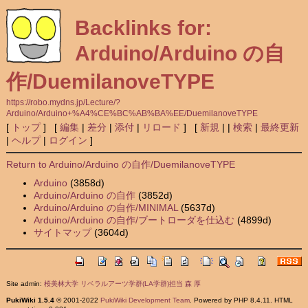
Backlinks for:
Arduino/Arduino の自
作/DuemilanoveTYPE
https://robo.mydns.jp/Lecture/?
Arduino/Arduino+%A4%CE%BC%AB%BA%EE/DuemilanoveTYPE
[
トップ
] [
編集
|
差分
|
添付
|
リロード
] [
新規
|
|
検索
|
最終更新
|
ヘルプ
|
ログイン
]
Return to Arduino/Arduino の自作/DuemilanoveTYPE
Arduino
(3858d)
Arduino/Arduino の自作
(3852d)
Arduino/Arduino の自作/MINIMAL
(5637d)
Arduino/Arduino の自作/ブートローダを仕込む
(4899d)
サイトマップ
(3604d)
Site admin:
桜美林大学 リベラルアーツ学群(LA学群)担当 森 厚
PukiWiki 1.5.4
© 2001-2022
PukiWiki Development Team
. Powered by PHP 8.4.11. HTML