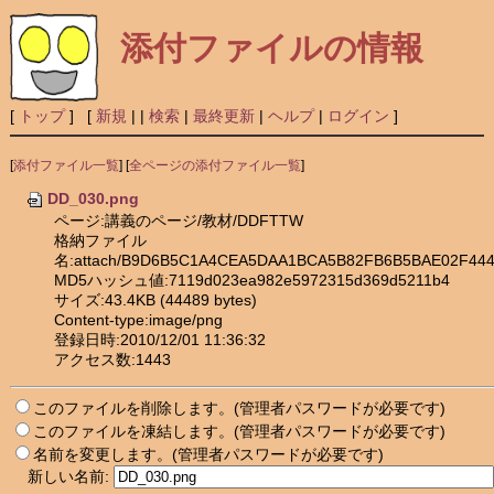
添付ファイルの情報
[
トップ
] [
新規
|
|
検索
|
最終更新
|
ヘルプ
|
ログイン
]
[
添付ファイル一覧
] [
全ページの添付ファイル一覧
]
DD_030.png
ページ:講義のページ/教材/DDFTTW
格納ファイル
名:attach/B9D6B5C1A4CEA5DAA1BCA5B82FB6B5BAE02F444
MD5ハッシュ値:7119d023ea982e5972315d369d5211b4
サイズ:43.4KB (44489 bytes)
Content-type:image/png
登録日時:2010/12/01 11:36:32
アクセス数:1443
このファイルを削除します。(管理者パスワードが必要です)
このファイルを凍結します。(管理者パスワードが必要です)
名前を変更します。(管理者パスワードが必要です)
新しい名前: