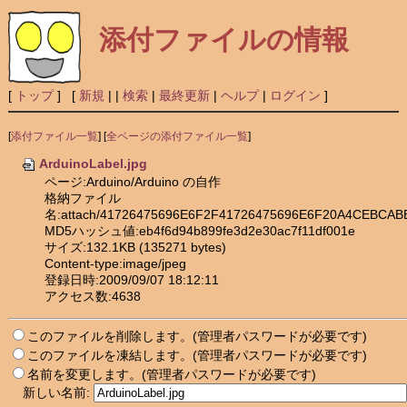
添付ファイルの情報
[
トップ
] [
新規
|
|
検索
|
最終更新
|
ヘルプ
|
ログイン
]
[
添付ファイル一覧
] [
全ページの添付ファイル一覧
]
ArduinoLabel.jpg
ページ:Arduino/Arduino の自作
格納ファイル
名:attach/41726475696E6F2F41726475696E6F20A4CEBCA
MD5ハッシュ値:eb4f6d94b899fe3d2e30ac7f11df001e
サイズ:132.1KB (135271 bytes)
Content-type:image/jpeg
登録日時:2009/09/07 18:12:11
アクセス数:4638
このファイルを削除します。(管理者パスワードが必要です)
このファイルを凍結します。(管理者パスワードが必要です)
名前を変更します。(管理者パスワードが必要です)
新しい名前: