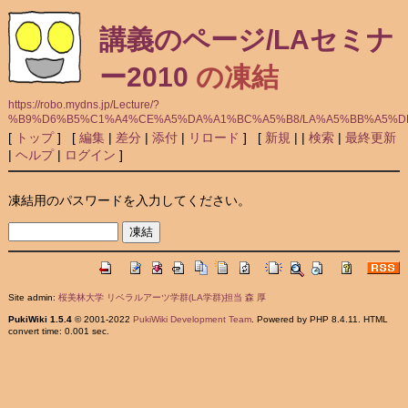
講義のページ/LAセミナ
ー2010
の凍結
https://robo.mydns.jp/Lecture/?
%B9%D6%B5%C1%A4%CE%A5%DA%A1%BC%A5%B8/LA%A5%BB%A5%D
[
トップ
] [
編集
|
差分
|
添付
|
リロード
] [
新規
|
|
検索
|
最終更新
|
ヘルプ
|
ログイン
]
凍結用のパスワードを入力してください。
Site admin:
桜美林大学 リベラルアーツ学群(LA学群)担当 森 厚
PukiWiki 1.5.4
© 2001-2022
PukiWiki Development Team
. Powered by PHP 8.4.11. HTML
convert time: 0.001 sec.