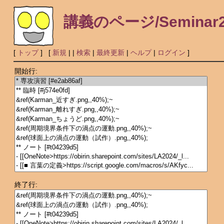
講義のページ/Seminar2
[
トップ
] [
新規
|
|
検索
|
最終更新
|
ヘルプ
|
ログイン
]
開始行:
終了行: