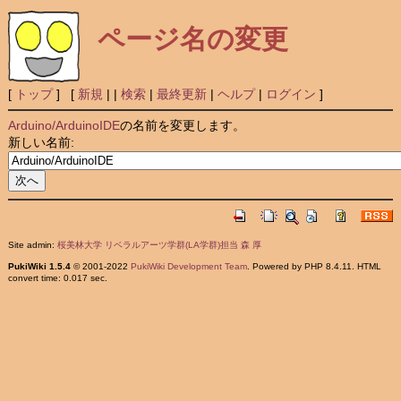
ページ名の変更
[
トップ
] [
新規
|
|
検索
|
最終更新
|
ヘルプ
|
ログイン
]
Arduino/ArduinoIDE
の名前を変更します。
新しい名前:
Site admin:
桜美林大学 リベラルアーツ学群(LA学群)担当 森 厚
PukiWiki 1.5.4
© 2001-2022
PukiWiki Development Team
. Powered by PHP 8.4.11. HTML
convert time: 0.017 sec.