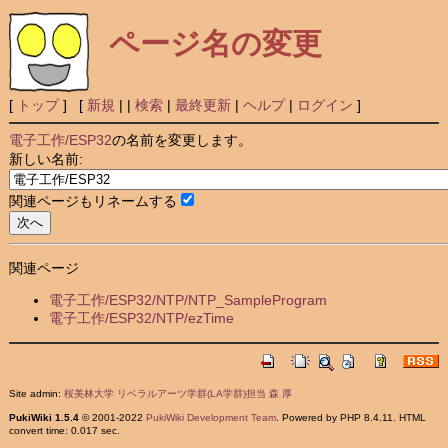
ページ名の変更
[
トップ
] [
新規
|
|
検索
|
最終更新
|
ヘルプ
|
ログイン
]
電子工作/ESP32
の名前を変更します。
新しい名前:
関連ページもリネームする
関連ページ
電子工作/ESP32/NTP/NTP_SampleProgram
電子工作/ESP32/NTP/ezTime
Site admin:
桜美林大学 リベラルアーツ学群(LA学群)担当 森 厚
PukiWiki 1.5.4
© 2001-2022
PukiWiki Development Team
. Powered by PHP 8.4.11. HTML
convert time: 0.017 sec.