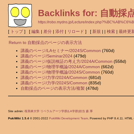
Backlinks for:
https://robo.mydns.jp/Lecture/index.php?%
[
トップ
] [
編集
|
差分
|
添付
|
リロード
] [
新規
|
|
検索
|
最終更
Return to 自動採点のページの表示方法
講義のページ/LAセミナー/2024S/Common
(760d)
講義のページ/Seminar2024
(479d)
講義のページ/仮説検証の考え方/2024A/Common
(558d)
講義のページ/物理学概論/2024A/Common
(662d)
講義のページ/物理学概論/2024S/Common
(760d)
講義のページ/力学/2024A/Common
(681d)
講義のページ/力学/2024S/Common
(835d)
自動採点のページの表示方法/複製
(478d)
Site admin:
桜美林大学 リベラルアーツ学群(LA学群)担当 森 厚
PukiWiki 1.5.4
© 2001-2022
PukiWiki Development Team
. Powered by PHP 8.4.11. HTML c