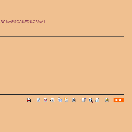
BD%BC%A8%CA%FD%CB%A1