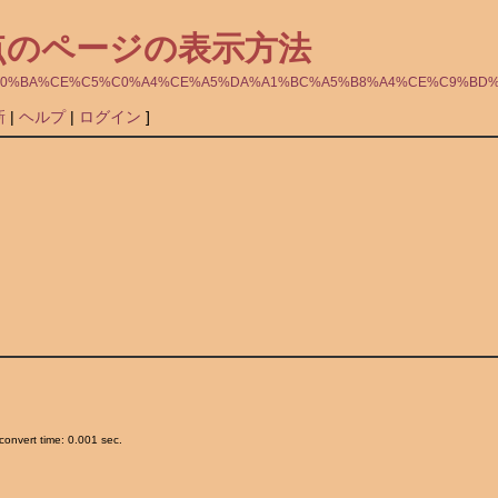
 自動採点のページの表示方法
BC%AB%C6%B0%BA%CE%C5%C0%A4%CE%A5%DA%A1%BC%A5%B8%A4%CE%C9%
新
|
ヘルプ
|
ログイン
]
onvert time: 0.001 sec.