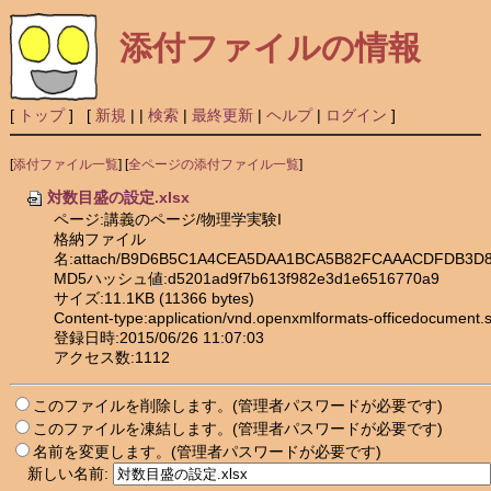
添付ファイルの情報
[
トップ
] [
新規
|
|
検索
|
最終更新
|
ヘルプ
|
ログイン
]
[
添付ファイル一覧
] [
全ページの添付ファイル一覧
]
対数目盛の設定.xlsx
ページ:講義のページ/物理学実験I
格納ファイル
名:attach/B9D6B5C1A4CEA5DAA1BCA5B82FCAAACDFDB3
MD5ハッシュ値:d5201ad9f7b613f982e3d1e6516770a9
サイズ:11.1KB (11366 bytes)
Content-type:application/vnd.openxmlformats-officedocument.
登録日時:2015/06/26 11:07:03
アクセス数:1112
このファイルを削除します。(管理者パスワードが必要です)
このファイルを凍結します。(管理者パスワードが必要です)
名前を変更します。(管理者パスワードが必要です)
新しい名前: