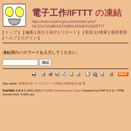
電子工作/IFTTT
の凍結
https://robo.mydns.jp/Lecture/index.php?
%C5%C5%BB%D2%B9%A9%BA%EE/IFTTT
[
トップ
] [
編集
|
差分
|
添付
|
リロード
] [
新規
|
|
検索
|
最終更新
|
ヘルプ
|
ログイン
]
凍結用のパスワードを入力してください。
Site admin:
桜美林大学 リベラルアーツ学群(LA学群)担当 森 厚
PukiWiki 1.5.4
© 2001-2022
PukiWiki Development Team
. Powered by PHP 8.4.11. HTML
convert time: 0.020 sec.