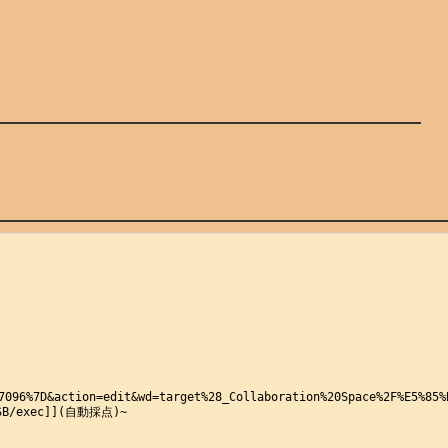
7096%7D&action=edit&wd=target%28_Collaboration%20Space%2F%E5%85%
FSB/exec]](自動採点)~
