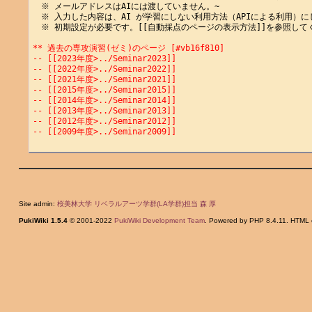
　※ メールアドレスはAIには渡していません。~

　※ 入力した内容は、AI が学習にしない利用方法（APIによる利用）にし
　※ 初期設定が必要です。[[自動採点のページの表示方法]]を参照してく
** 過去の専攻演習(ゼミ)のページ [#vb16f810]
-- [[2023年度>../Seminar2023]]
-- [[2022年度>../Seminar2022]]
-- [[2021年度>../Seminar2021]]
-- [[2015年度>../Seminar2015]]
-- [[2014年度>../Seminar2014]]
-- [[2013年度>../Seminar2013]]
-- [[2012年度>../Seminar2012]]
-- [[2009年度>../Seminar2009]]
Site admin:
桜美林大学 リベラルアーツ学群(LA学群)担当 森 厚
PukiWiki 1.5.4
© 2001-2022
PukiWiki Development Team
. Powered by PHP 8.4.11. HTML c