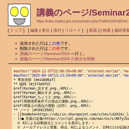
講義のページ/Seminar2
https://robo.mydns.jp/Lecture/index.php?%B9%D
[
トップ
] [
編集
|
差分
|
添付
|
リロード
] [
新規
|
|
検索
|
最終更
追加された行は
この色
です。
削除された行は
この色
です。
講義のページ/Seminar2024
へ行く。
講義のページ/Seminar2024 の差分を削除
#author("2024-12-07T22:06:56+09:00","external:moriat","mo
#author("2025-04-16T13:13:29+09:00","external:moriat","mo
* 専攻演習 [#e2ab86af]

** 臨時 [#j574e0fd]

&ref(Karman_近すぎ.png,,40%);~

&ref(Karman_離れすぎ.png,,40%);~

&ref(Karman_ちょうど.png,,40%);~

&ref(周期境界条件下の渦点の運動.png,,40%);~

&ref(球面上の渦点の運動（試作）.png,,40%);

** ノート [#t04239d5]

- [[OneNote>https://obirin.sharepoint.com/sites/LA2024/_l
- [[■ 言葉の定義>https://script.google.com/macros/s/AKfycbz
　※ AIによる自動採点とコメントを表示します。~

　※ メールアドレスと答案、得点、AIによるコメント、日時だけが記録さ