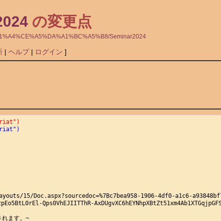
024
の変更点
6%B5%C1%A4%CE%A5%DA%A1%BC%A5%B8/Seminar2024
新
|
ヘルプ
|
ログイン
]
riat")
riat")
ayouts/15/Doc.aspx?sourcedoc=%7Bc7bea958-1906-4df0-a1c6-a93848bf
pEo5BtL0rEl-Qps0VhEJIITThR-AxDUgvXC6hEYNhpXBtZt51xm4Ab1XTGqjpG
れます。~
