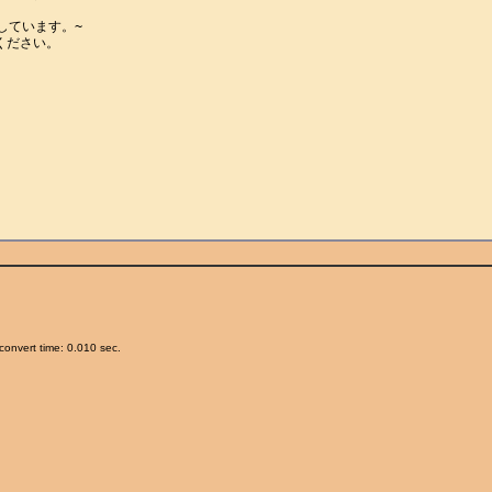
ています。~

ださい。

onvert time: 0.010 sec.