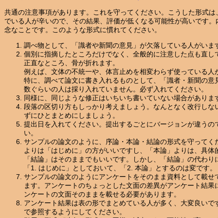
共通の注意事項があります。これを守ってください。こうした形式は
でいる人が辛いので、その結果、評価が低くなる可能性が高いです。
念なことです。このような形式に慣れてください。
調べ物として、「識者や新聞の意見」が欠落している人がいま
個別に指摘したところだけでなく、全般的に注意した点も直し
正直なところ、骨が折れます。
例えば、文体の不統一や、体言止めを相変わらず使っている人
特に、調べて論文に書き入れるものとして、「識者・新聞の意
数ぐらいの人は採り入れていません。必ず入れてください。
同様に、同じような修正はいちいち書いていない場合がありま
段落の区切り方もしっかり考えましょう。なんとなく改行しな
ずにひとまとめにしましょう。
提出日を入れてください。提出するごとにバージョンが違うの
い。
サンプルの論文のように、序論・本論・結論の形式を守ってく
よりは「はじめに」の方がいいですし、「本論」よりは、具体
「結論」はそのままでもいいです。しかし、「結論」の代わり
「1. はじめに」としておいて、「2. 本論」とするのは変です。
サンプルの論文のようにアンケートをそのまま資料として載せ
ます。アンケートのちょっとした文面の差異がアンケート結果
ンケートの文面そのままを載せる必要があります。
アンケート結果は表の形でまとめている人が多く、大変良いで
で参照するようにしてください。