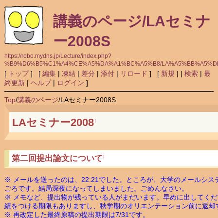
講義のページ/LAセミナ
ー2008S
https://robo.mydns.jp/Lecture/index.php?
%B9%D6%B5%C1%A4%CE%A5%DA%A1%BC%A5%B8/LA%A5%BB%A5%D
[
トップ
] [
編集
|
凍結
|
差分
|
添付
|
リロード
] [
新規
|
|
検索
|
最
終更新
|
ヘルプ
|
ログイン
]
Top
/
講義のページ
/
LAセミナー2008S
LAセミナー2008
†
第二回提出論文について
†
※ メールを送ったのは、22:21でした。ところが、大学のメールシステ
ごろです。結局深夜になってしまいました。ごめんなさい。
※ メモなど、提出物が残っている人がまだいます。早めに出してく
績をつける期限もありますし、秋学期のオリエンテーション前に返却
※ 再改定した最終原稿の提出期限は7/31です。