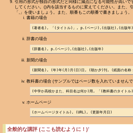
引用の形式が独自の形式だと同様に減点になる可能性が高いで
してください。()内を該当するものに変えてください。また、
「,」を使いましょう。また、順番もこの順番で書きましょう。
書籍の場合
(著者名), 「(タイトル)」, p.(ページ),(出版社),(出版年)
辞書の場合
(辞書名), p.(ページ),(出版社),(出版年)
新聞の場合
(新聞名), (年)年(月)月(日)日, (朝か夕)刊, (紙面の
教科書の場合 (サンプルではページ数を入れていませんで
(中学か高校かまた、科目名は何か)用, 「(教科書のタイトル)」,
ホームページ
(ホームページタイトル), (URL), (更新年月日)
全般的な講評 (ここも読むように！)
†