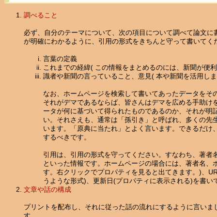
調べること
必ず、自分のテーマについて、次の項目について調べて論文に
が明確にわかるように、引用の形式をきちんと守って書いてく
言葉の定義
これまでの経緯( この情報をまとめるのには、新聞が便利で
識者や新聞の言っていること、意見( 本や新聞を活用しまし
なお、ホームページを検索して書いてあったデータをそ
それがデマであるならば、皆さんはデマを広める手助け
ータが何に基づいて得られたものであるのか、それが明
い。それさえも、通常は「孫引き」と呼ばれ、多くの先
います。「原典に当たれ」とよく言います。できるだけ
するべきです。
引用は、引用の形式を守ってください。すなわち、著者
といった情報です。ホームページの場合には、著者名、ホ
す。右クリックでプロパティを見ると出てきます。)、URL
うような形式)、更新日(プロパティに表示される)を書い
文章や話の構成
プリントを配布し、それに従った話の流れにするように言いま
す。